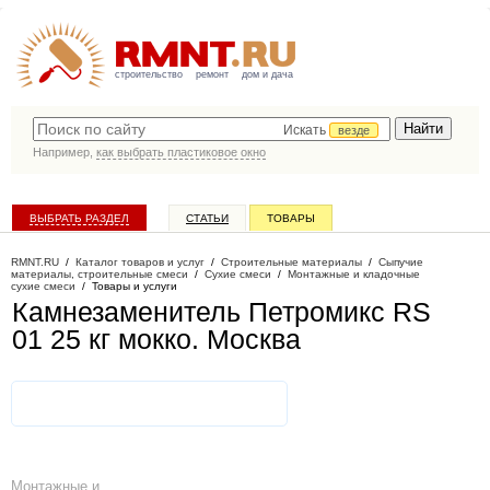
строительство
ремонт
дом и дача
Искать
везде
Например,
как выбрать пластиковое окно
ВЫБРАТЬ РАЗДЕЛ
СТАТЬИ
ТОВАРЫ
КАТАЛОГ КОМПАНИЙ
RMNT.RU
/
Каталог товаров и услуг
/
Строительные материалы
/
Сыпучие
материалы, строительные смеси
/
Сухие смеси
/
Монтажные и кладочные
сухие смеси
/
Товары и услуги
Камнезаменитель Петромикс RS
01 25 кг мокко
. Москва
Монтажные и