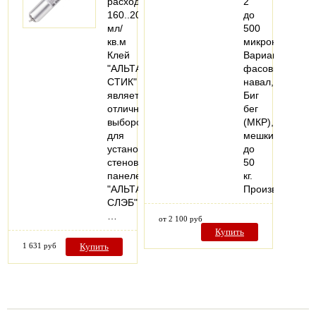
расход:
2
160..200
до
мл/
500
кв.м
микрон.
Клей
Варианты
"АЛЬТА
фасовки:
СТИК"
навал,
является
Биг
отличным
бег
выбором
(МКР),
для
мешки
установки
до
стеновых
50
панелей
кг.
"АЛЬТА
Производстве
СЛЭБ".
…
от 2 100 руб
Купить
1 631 руб
Купить