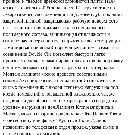
прочной и твёрдой древесноволокнистой плиты HDF,
класс экологической безопасности E1 верх состоит из
декоративного слоя ламинации под дерево дуб, покрытая
защитной плёнкой, защищающая рабочую поверхность
пола от истираниянижняя часть из специального
полимерного состава, защищающая от влажности и
снимающая поверхностное напряжение все конструкции
ламинированной доскиСовременная система замкового
соединения Double Clic позволяет быстро и легко
произвести укладку ламинированных полов на подложку
с минимальными затратами на расходные материалы.
Монтаж ламината можно провести собственными
силами без привлечения специалистовИспользуется в
жилых помещениях с любой степенью нагрузки на пол,
кроме помещений с повышенной влажностью, так же
подойдёт и для общественных пространств со средним
уровнем нагрузки на пол.Ламинат Kronostar купить в
Москве, можно оформив покупку на сайте Паркет Тренд
через корзину или форму “Купить в 1 клик”, либо
позвонить по телефонам в отдел продаж, указанными в
шапке и контактах магазина.