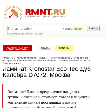
строительство
ремонт
дом и дача
Искать
везде
Например,
дизайн интерьера
ВЫБРАТЬ РАЗДЕЛ
СТАТЬИ
ТОВАРЫ
КАТАЛОГ КОМПАНИЙ
RMNT.RU
/
Каталог товаров и услуг
/
Ремонт и отделка
/
Отделочные
материалы
/
Напольные покрытия
/
Ламинат, ламинированный паркет
/
Товары и услуги
Ламинат Kronostar Eco-Tec Дуб
Калобра D7072
. Москва
Внимание! Данное предложение находится в
архиве. Описание и стоимость товара или услуги,
контактные данные поставщика и другие
параметры могут быть недействительны!