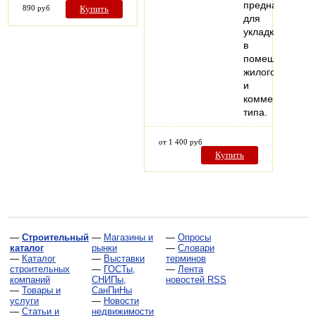
предназначен
890 руб
Купить
для
укладки
в
помещениях
жилого
и
коммерческого
типа.
от 1 400 руб
Купить
—
Строительный
—
Магазины и
—
Опросы
каталог
рынки
—
Словари
—
Каталог
—
Выставки
терминов
строительных
—
ГОСТы,
—
Лента
компаний
СНИПы,
новостей RSS
—
Товары и
СанПиНы
услуги
—
Новости
—
Статьи и
недвижимости