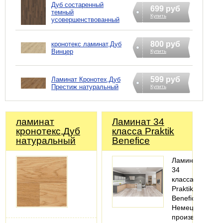
Дуб состаренный
699 руб
темный
Купить
усовершенствованный
800 руб
кронотекс ламинат,Дуб
Винцер
Купить
599 руб
Ламинат Кронотех,Дуб
Престиж натуральный
Купить
ламинат
Ламинат 34
кронотекс,Дуб
класса Praktik
натуральный
Benefice
Ламинат
34
класса
Praktik
Benefice
Немецкого
производства