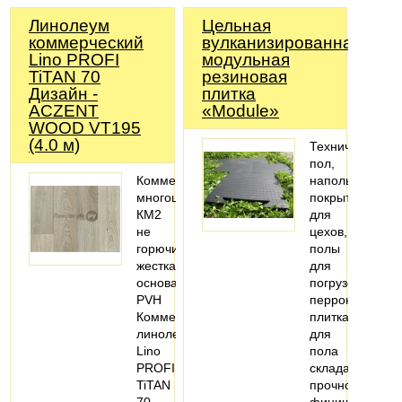
Линолеум
Цельная
коммерческий
вулканизированная
Lino PROFI
модульная
TiTAN 70
резиновая
Дизайн -
плитка
ACZENT
«Module»
WOOD VT195
(4.0 м)
Технический
пол,
Коммерческий,
напольное
многоцелевой,
покрытие
КМ2
для
не
цехов,
горючий,
полы
жесткая
для
основа
погрузочных
PVH
перронов,
Коммерческий
плитка
линолеум
для
Lino
пола
PROFI
склада,
TiTAN
прочное
70
финишное