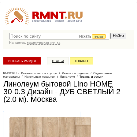
строительство
ремонт
дом и дача
Искать
везде
Например,
керамическая плитка
ВЫБРАТЬ РАЗДЕЛ
СТАТЬИ
ТОВАРЫ
КАТАЛОГ КОМПАНИЙ
RMNT.RU
/
Каталог товаров и услуг
/
Ремонт и отделка
/
Отделочные
материалы
/
Напольные покрытия
/
Линолеум
/
Товары и услуги
Линолеум бытовой Lino HOME
30-0.3 Дизайн - ДУБ СВЕТЛЫЙ 2
(2.0 м)
. Москва