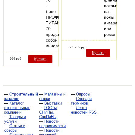
-
покрытие
Лино
на
ПРОФИ
полы
ТИТАН
ангара
70
или
представляет
ремонтной…
собой
инновационное…
от 1 255 руб
Купить
664 руб
Купить
—
Строительный
—
Магазины и
—
Опросы
каталог
рынки
—
Словари
—
Каталог
—
Выставки
терминов
строительных
—
ГОСТы,
—
Лента
компаний
СНИПы,
новостей RSS
—
Товары и
СанПиНы
услуги
—
Новости
—
Статьи и
недвижимости
обзоры
—
Новости
—
Фотогалереи
компаний