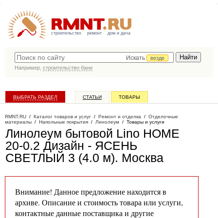
строительство
ремонт
дом и дача
Искать
везде
Например,
строительство бани
ВЫБРАТЬ РАЗДЕЛ
СТАТЬИ
ТОВАРЫ
КАТАЛОГ КОМПАНИЙ
RMNT.RU
/
Каталог товаров и услуг
/
Ремонт и отделка
/
Отделочные
материалы
/
Напольные покрытия
/
Линолеум
/
Товары и услуги
Линолеум бытовой Lino HOME
20-0.2 Дизайн - ЯСЕНЬ
СВЕТЛЫЙ 3 (4.0 м)
. Москва
Внимание! Данное предложение находится в
архиве. Описание и стоимость товара или услуги,
контактные данные поставщика и другие