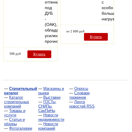
оттенках
с
под
особо
ДУБ
большими
-
нагрузками
(OAK),
обладающая
от 2 600 руб
усиленной
Купить
прочностью…
596 руб
Купить
—
Строительный
—
Магазины и
—
Опросы
каталог
рынки
—
Словари
—
Каталог
—
Выставки
терминов
строительных
—
ГОСТы,
—
Лента
компаний
СНИПы,
новостей RSS
—
Товары и
СанПиНы
услуги
—
Новости
—
Статьи и
недвижимости
обзоры
—
Новости
—
Фотогалереи
компаний