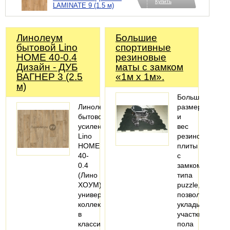
Купить
LAMINATE 9 (1.5 м)
Линолеум
Большие
бытовой Lino
спортивные
HOME 40-0.4
резиновые
Дизайн - ДУБ
маты с замком
ВАГНЕР 3 (2.5
«1м х 1м».
м)
Большой
Линолеум
размер
бытовой
и
усиленный
вес
Lino
резиновой
HOME
плиты
40-
с
0.4
замком
(Лино
типа
ХОУМ)
puzzle,
универсальная
позволяет
коллекция
укладывать
в
участки
классических
пола