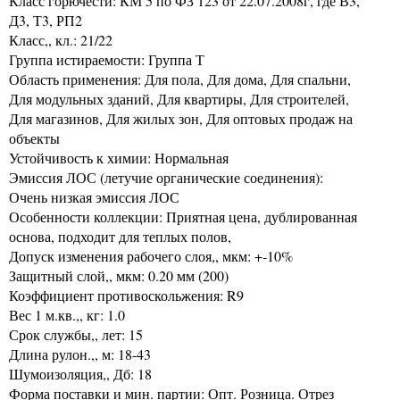
Класс горючести: КМ 5 по ФЗ 123 от 22.07.2008г, где В3,
Д3, Т3, РП2
Класс,, кл.: 21/22
Группа истираемости: Группа Т
Область применения: Для пола, Для дома, Для спальни,
Для модульных зданий, Для квартиры, Для строителей,
Для магазинов, Для жилых зон, Для оптовых продаж на
объекты
Устойчивость к химии: Нормальная
Эмиссия ЛОС (летучие органические соединения):
Очень низкая эмиссия ЛОС
Особенности коллекции: Приятная цена, дублированная
основа, подходит для теплых полов,
Допуск изменения рабочего слоя,, мкм: +-10%
Защитный слой,, мкм: 0.20 мм (200)
Коэффициент противоскольжения: R9
Вес 1 м.кв.,, кг: 1.0
Срок службы,, лет: 15
Длина рулон.,, м: 18-43
Шумоизоляция,, Дб: 18
Форма поставки и мин. партии: Опт. Розница. Отрез