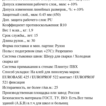
Допуск изменения рабочего слоя,, мкм: +-10%
Допуск изменения линейных размеров,, %: +-10%
Защитный слой,, мкм: 0.45 мм (450)
Доп. защита рабочего слоя: PU
Коэффициент противоскольжения: R10
Вес 1 м.кв.,, кг: 1,9
Срок службы,, лет: 15
Длина рулон.,, м: 30
Форма поставки и мин. партии: Рулон
Полы с подогревом (max +27C): Разрешено
Система стыковки швов: Шнур для сварки / Холодная
сварка шт
Система примыкания к стенам: Плинтус ПВХ
Способ укладки: На клей для линолеума марок:
EUROBASE 425 / EUROPROF 522 контакт / EUROPROF
521 фиксация
Истираемость, не более г/кв.м.: 25
Производственная площадка или завод: Россия
Безопасность материала ГОСТ, ТУ, ISO: Есть.Все типы
зданий (А,Б,В) в.т.ч для школ и больниц