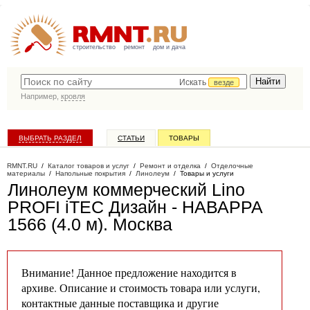
строительство
ремонт
дом и дача
Искать
везде
Например,
кровля
ВЫБРАТЬ РАЗДЕЛ
СТАТЬИ
ТОВАРЫ
КАТАЛОГ КОМПАНИЙ
RMNT.RU
/
Каталог товаров и услуг
/
Ремонт и отделка
/
Отделочные
материалы
/
Напольные покрытия
/
Линолеум
/
Товары и услуги
Линолеум коммерческий Lino
PROFI iTEC Дизайн - НАВАРРА
1566 (4.0 м)
. Москва
Внимание! Данное предложение находится в
архиве. Описание и стоимость товара или услуги,
контактные данные поставщика и другие