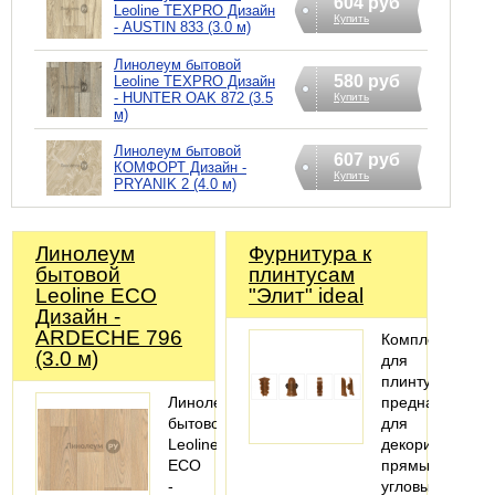
604 руб
Leoline TEXPRO Дизайн
Купить
- AUSTIN 833 (3.0 м)
Линолеум бытовой
580 руб
Leoline TEXPRO Дизайн
- HUNTER OAK 872 (3.5
Купить
м)
Линолеум бытовой
607 руб
КОМФОРТ Дизайн -
Купить
PRYANIK 2 (4.0 м)
Линолеум
Фурнитура к
бытовой
плинтусам
Leoline ECO
"Элит" ideal
Дизайн -
ARDECHE 796
Комплектующи
(3.0 м)
для
плинтуса
Линолеум
предназначены
бытовой
для
Leoline
декорирования
ECO
прямых,
-
угловых