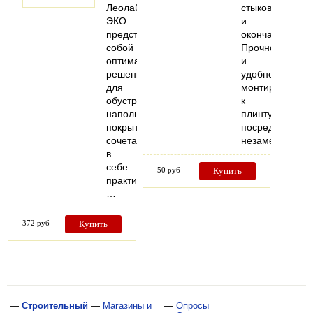
Леолайн
стыков
ЭКО
и
представляет
окончаний.
собой
Прочно
оптимальное
и
решение
удобно
для
монтируются
обустройства
к
напольных
плинтусу
покрытий,
посредством
сочетающее
незаметных…
в
себе
50 руб
Купить
практичность,
…
372 руб
Купить
—
Строительный
—
Магазины и
—
Опросы