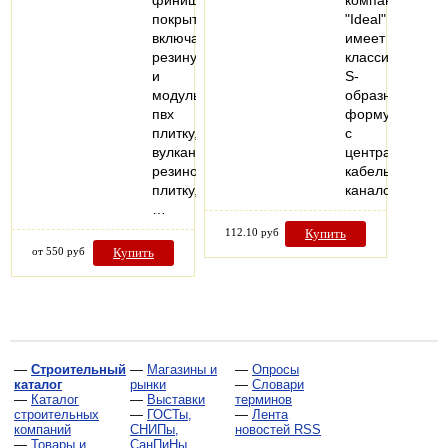
финишного
компании
покрытия,
"Ideal"
включая
имеет
резину
классическая
и
S-
модульную
образную
пвх
форму
плитку,
с
вулканизированную
центральным
резиновую
кабель-
плитку,
каналом…
…
112.10 руб
Купить
от 550 руб
Купить
—
Строительный
—
Магазины и
—
Опросы
каталог
рынки
—
Словари
—
Каталог
—
Выставки
терминов
строительных
—
ГОСТы,
—
Лента
компаний
СНИПы,
новостей RSS
—
Товары и
СанПиНы