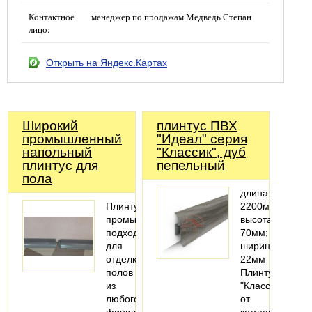
Контактное
менеджер по продажам Медведь Степан
лицо:
Открыть на Яндекс.Картах
Широкий
плинтус ПВХ
промышленный
"Идеал" серия
напольный
"Классик", дуб
плинтус для
пепельный
пола
длина:
Плинтус
2200мм;
промышленный
высота:
подходит
70мм;
для
ширина:
отделки
22мм
полов
Плинтус
из
"Классик"
любого
от