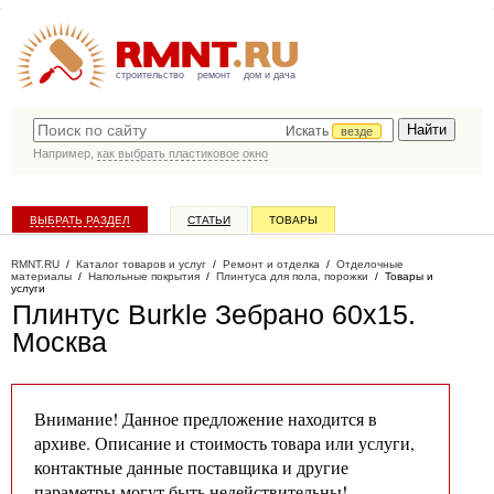
строительство
ремонт
дом и дача
Искать
везде
Например,
как выбрать пластиковое окно
ВЫБРАТЬ РАЗДЕЛ
СТАТЬИ
ТОВАРЫ
КАТАЛОГ КОМПАНИЙ
RMNT.RU
/
Каталог товаров и услуг
/
Ремонт и отделка
/
Отделочные
материалы
/
Напольные покрытия
/
Плинтуса для пола, порожки
/
Товары и
услуги
Плинтус Burkle Зебрано 60х15
.
Москва
Внимание! Данное предложение находится в
архиве. Описание и стоимость товара или услуги,
контактные данные поставщика и другие
параметры могут быть недействительны!