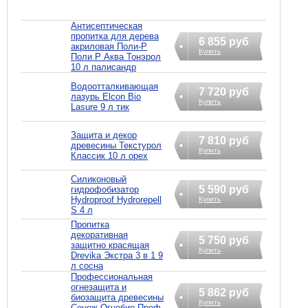
Антисептическая
пропитка для дерева
6 855 руб
акриловая Поли-Р
Купить
Поли Р Аква Тонэрол
10 л палисандр
Водоотталкивающая
7 720 руб
лазурь Elcon Bio
Купить
Lasure 9 л тик
Защита и декор
7 810 руб
древесины Текстурол
Купить
Классик 10 л орех
Силиконовый
5 590 руб
гидрофобизатор
Hydroproof Hydrorepell
Купить
S 4 л
Пропитка
декоративная
5 750 руб
защитно красящая
Купить
Drevika Экстра 3 в 1 9
л сосна
Профессиональная
огнезащита и
5 862 руб
биозащита древесины
Купить
Сенеж Огнебио Проф