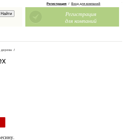
Регистрация
/
Вход для компаний
Регистрация
для компаний
 дерева
/
ex
весину.