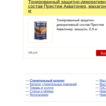
Тонированный защитно-декоратив
состав Престиж Акватонер, махагон,
кг
Тонированный защитно-
декоративный состав Престиж
Акватонер, махагон, 0,9 кг
349 руб
Куп
—
Строительный каталог
—
Маг
—
Каталог строительных компаний
—
Выс
—
Товары и услуги
—
ГОС
—
Статьи и обзоры
—
Нов
—
Фотогалереи
—
Нов