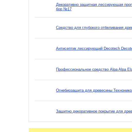
Декоративно защитная лессирующая пропит
бор №17
Средство для глубокого отбеливания др
Антисептик лессирующий Decotech Decote
Профессиональное средство Alpa Alpa Elan
Огнебиозащита для древесины Технониколь
Защитно декоративное покрытие для древ