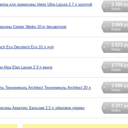
3 390 р
ка для древесины Veres Ultra Lazura 2.7 л золотой
Купить
3 069 р
евесины Сенеж Эффо 10 кг бесцветное
Купить
3 575 р
ch Eco Decotech Eco 10 л дуб
Купить
2 778 р
 Alpa Elan Lasure 2.3 л венге
Купить
3 690 р
 Технониколь Architect Технониколь Architect 20 л
Купить
3 377 р
есины Акватекс Бальзам 2.2 л эбеновое дерево
Купить