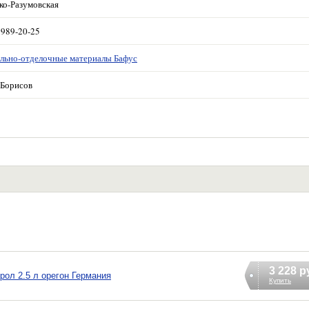
ко-Разумовская
 989-20-25
льно-отделочные материалы Бафус
Борисов
3 228 р
рол 2.5 л орегон Германия
Купить