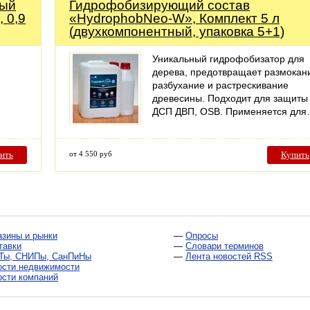
ный
Гидрофобизирующий состав
 0,9
«HydrophobNeo-W», Комплект 5 л
(двухкомпонентный, упаковка 5+1)
Уникальный гидрофобизатор для
дерева, предотвращает размокан
разбухание и растрескивание
древесины. Подходит для защиты
ДСП ДВП, OSB. Применяется дл
ить
от 4 550 руб
Купить
азины и рынки
—
Опросы
тавки
—
Словари терминов
Ты, СНИПы, СанПиНы
—
Лента новостей RSS
ости недвижимости
ости компаний