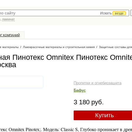
Искать
везде
р,
ламинат
ОГ КОМПАНИЙ
е материалы
/
Лакокрасочные материалы и строительная химия
/
Защитные составы для
ная Пинотекс Omnitex Пинотекс Omnit
осква
Пропитки и огнебиозащита
Бафус
3 180 руб.
Купить
с Omnitex Pinotex;. Модель: Classic S, Глубоко проникает в дре