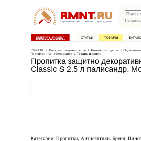
Наприме
строительство
ремонт
дом и дача
ВЫБРАТЬ РАЗДЕЛ
СТАТЬИ
ТОВАРЫ
КАТАЛ
RMNT.RU
/
Каталог товаров и услуг
/
Ремонт и отделка
/
Отделочны
Пропитки и огнебиозащита
/
Товары и услуги
Пропитка защитно декоратив
Classic S 2.5 л палисандр
. М
Категории: Пропитки, Антисептики. Бренд: Пинотек