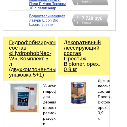
Купить
Поли Р Аква Тонэрол
10 л палисандр
Водоотталкивающая
7 720 руб
лазурь Elcon Bio
Купить
Lasure 9 л тик
Гидрофобизирующий
Декоративный
состав
лессирующий
«HydrophobNeo-
состав
W», Комплект 5
Престиж
л
Biotoner, орех,
(двухкомпонентный,
0,9 кг
упаковка 5+1)
Декоративный
Уникальный
лессирующий
гидрофобизатор
состав
для
Престиж
дерева,
Biotoner,
предотвращает
орех,
размокание,
0,9
разбухание
кг
и