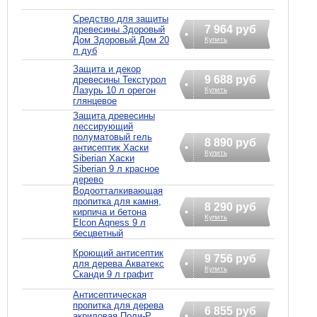
Средство для защиты
7 964 руб
древесины Здоровый
Дом Здоровый Дом 20
Купить
л дуб
Защита и декор
9 688 руб
древесины Текстурол
Лазурь 10 л орегон
Купить
глянцевое
Защита древесины
лессирующий
полуматовый гель
8 890 руб
антисептик Хаски
Купить
Siberian Хаски
Siberian 9 л красное
дерево
Водоотталкивающая
пропитка для камня,
8 290 руб
кирпича и бетона
Купить
Elcon Aqness 9 л
бесцветный
Кроющий антисептик
9 756 руб
для дерева Акватекс
Купить
Сканди 9 л графит
Антисептическая
пропитка для дерева
6 855 руб
акриловая Поли-Р