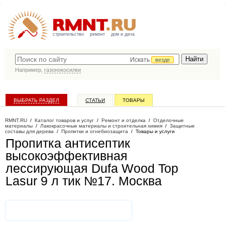
строительство
ремонт
дом и дача
Искать
везде
Например,
газонокосилки
ВЫБРАТЬ РАЗДЕЛ
СТАТЬИ
ТОВАРЫ
КАТАЛОГ КОМПАНИЙ
RMNT.RU
/
Каталог товаров и услуг
/
Ремонт и отделка
/
Отделочные
материалы
/
Лакокрасочные материалы и строительная химия
/
Защитные
составы для дерева
/
Пропитки и огнебиозащита
/
Товары и услуги
Пропитка антисептик
высокоэффективная
лессирующая Dufa Wood Top
Lasur 9 л тик №17
. Москва