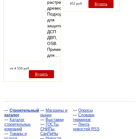
растрескивание
452 руб
Купить
древесины.
Подходит
для
защиты
ДСП
ДВП,
OSB.
Применяется
для…
от 4 550 руб
Купить
—
Строительный
—
Магазины и
—
Опросы
каталог
рынки
—
Словари
—
Каталог
—
Выставки
терминов
строительных
—
ГОСТы,
—
Лента
компаний
СНИПы,
новостей RSS
—
Товары и
СанПиНы
услуги
—
Новости