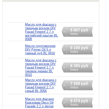
Масло для фасада с
твердым воском DIV
6 807 руб
Fasad Fireprof 2.7 л
Купить
английский каштан BL
0008
Масло грунтовочное
8 190 руб
DIV Primer Oil 5 л
Купить
темный дуб BL 0016
Масло для фасада с
твердым воском DIV
6 365 руб
Fasad Fireprof 2.7 л
Купить
тиковое дерево BL
0010
Масло для фасада с
7 268 руб
твердым воском DIV
Fasad Fireprof 2.7 л
Купить
серый BL 0056
Масло для фасада
8 474 руб
Красковар Deco Oil
Купить
Fasade 2.2 л белое