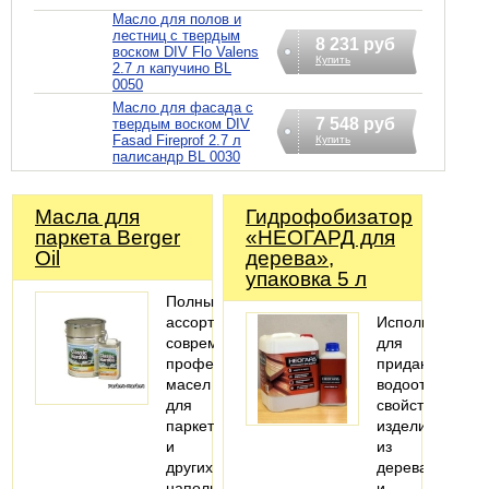
Масло для полов и
лестниц с твердым
8 231 руб
воском DIV Flo Valens
Купить
2.7 л капучино BL
0050
Масло для фасада с
7 548 руб
твердым воском DIV
Fasad Fireprof 2.7 л
Купить
палисандр BL 0030
Масла для
Гидрофобизатор
паркета Berger
«НЕОГАРД для
Oil
дерева»,
упаковка 5 л
Полный
ассортимент
Используется
современных
для
профессиональных
придания
масел
водоотталкива
для
свойств
паркета
изделиям
и
из
других
дерева
напольных
и