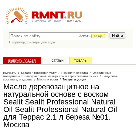
строительство
ремонт
дом и дача
Искать
везде
Например,
фильтры для воды
ВЫБРАТЬ РАЗДЕЛ
СТАТЬИ
ТОВАРЫ
КАТАЛОГ КОМПАНИЙ
RMNT.RU
/
Каталог товаров и услуг
/
Ремонт и отделка
/
Отделочные
материалы
/
Лакокрасочные материалы и строительная химия
/
Защитные
составы для дерева
/
Масла и воски
/
Товары и услуги
Масло деревозащитное на
натуральной основе с воском
Sealit Sealit Professional Natural
Oil Sealit Professional Natural Oil
для Террас 2.1 л береза №01
.
Москва