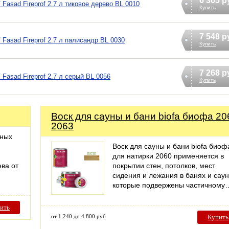
6 365 р
asad Fireprof 2.7 л тиковое дерево BL 0010
Купить
7 548 р
asad Fireprof 2.7 л палисандр BL 0030
Купить
7 268 р
asad Fireprof 2.7 л серый BL 0056
Купить
Воск для сауны и бани biofa биофа 20
2063
нных
Воск для сауны и бани biofa биоф
для натирки 2060 применяется в
ева от
покрытии стен, потолков, мест
сидения и лежания в банях и саун
которые подвержены частичному
ить
от 1 240 до 4 800 руб
Купить