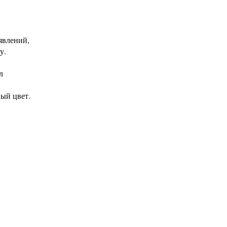
явлений,
у.
л
вый цвет.