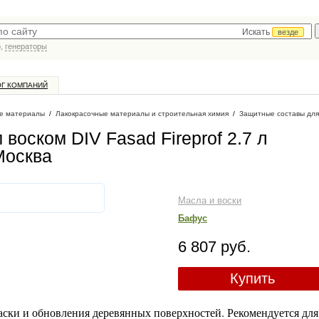
Искать
везде
р,
генераторы
ОГ КОМПАНИЙ
е материалы
/
Лакокрасочные материалы и строительная химия
/
Защитные составы для
воском DIV Fasad Fireprof 2.7 л
Москва
Масла и воски
Бафус
6 807 руб.
Купить
аски и обновления деревянных поверхностей. Рекомендуется для