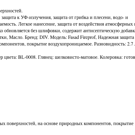
верхностей.
 защита к УФ-излучения, защита от грибка и плесени, водо- и
емость. Легкое нанесение, защита от воздействия атмосферных 
ко обновляется без шлифовки, содержит антисептическую добавк
тки, Масло. Бренд: DIV. Модель: Fasad Fireprof, Надежная защита
омпонентов, покрытие воздухопроницаемое. Разновидность: 2.7 
р цвета: BL-0008. Глянец: шелковисто-матовое. Колеровка: гото
нных поверхностей, на основе природных компонентов, покрытие