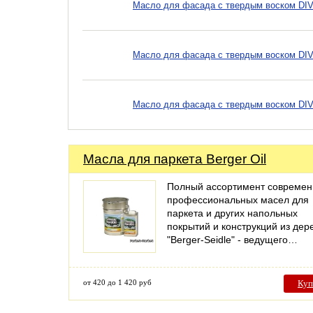
Масло для фасада с твердым воском DIV F
Масло для фасада с твердым воском DIV F
Масло для фасада с твердым воском DIV F
Масла для паркета Berger Oil
Полный ассортимент совреме
профессиональных масел для
паркета и других напольных
покрытий и конструкций из дер
"Berger-Seidle" - ведущего…
от 420 до 1 420 руб
Куп