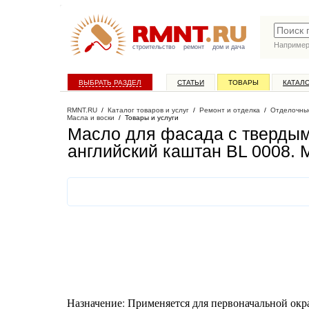
Наприме
строительство
ремонт
дом и дача
ВЫБРАТЬ РАЗДЕЛ
СТАТЬИ
ТОВАРЫ
КАТАЛ
RMNT.RU
/
Каталог товаров и услуг
/
Ремонт и отделка
/
Отделочны
Масла и воски
/
Товары и услуги
Масло для фасада с твердым 
английский каштан BL 0008
. 
Назначение: Применяется для первоначальной окр