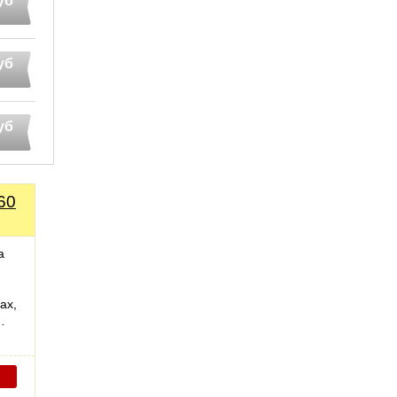
уб
уб
уб
60
а
ах,
…