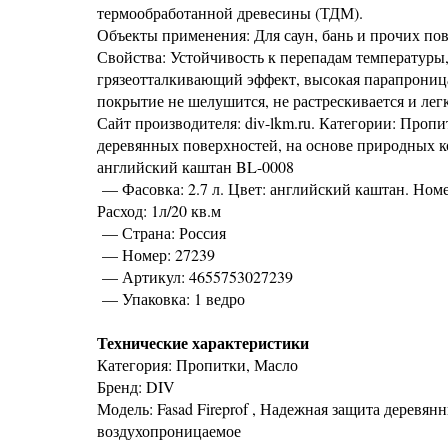
термообработанной древесины (ТДМ).
Объекты применения: Для саун, бань и прочих по
Свойства: Устойчивость к перепадам температуры,
грязеотталкивающий эффект, высокая парапроница
покрытие не шелушится, не растрескивается и лег
Сайт производителя: div-lkm.ru. Категории: Пропи
деревянных поверхностей, на основе природных к
английский каштан BL-0008
— Фасовка: 2.7 л. Цвет: английский каштан. Номе
Расход: 1л/20 кв.м
— Страна: Россия
— Номер: 27239
— Артикул: 4655753027239
— Упаковка: 1 ведро
Технические характеристики
Категория: Пропитки, Масло
Бренд: DIV
Модель: Fasad Fireprof , Надежная защита деревя
воздухопроницаемое