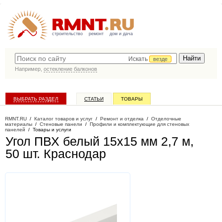
строительство
ремонт
дом и дача
Искать
везде
Например,
остекление балконов
ВЫБРАТЬ РАЗДЕЛ
СТАТЬИ
ТОВАРЫ
КАТАЛОГ КОМПАНИЙ
RMNT.RU
/
Каталог товаров и услуг
/
Ремонт и отделка
/
Отделочные
материалы
/
Стеновые панели
/
Профили и комплектующие для стеновых
панелей
/
Товары и услуги
Угол ПВХ белый 15х15 мм 2,7 м,
50 шт
. Краснодар