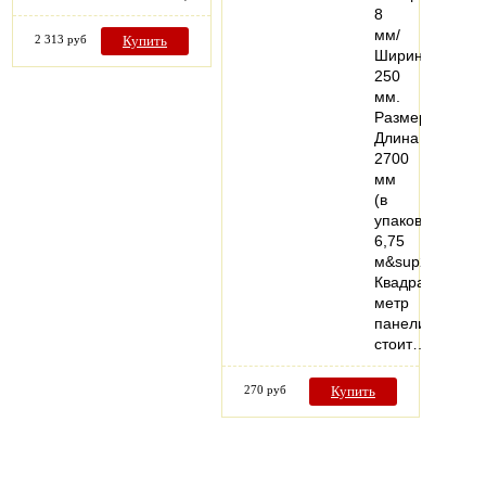
8
мм/
2 313 руб
Купить
Ширина
250
мм.
Размер:
Длина
2700
мм
(в
упаковке
6,75
м&sup2;)
Квадратный
метр
панелий
стоит…
270 руб
Купить