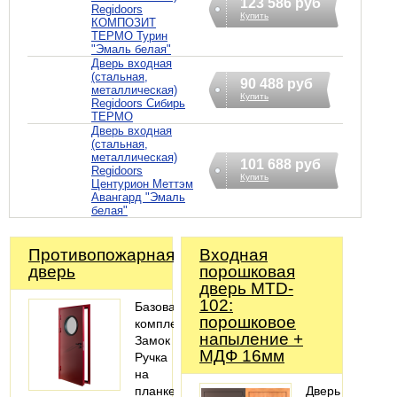
123 586 руб
Regidoors
Купить
КОМПОЗИТ
ТЕРМО Турин
"Эмаль белая"
Дверь входная
(стальная,
90 488 руб
металлическая)
Купить
Regidoors Сибирь
ТЕРМО
Дверь входная
(стальная,
металлическая)
101 688 руб
Regidoors
Купить
Центурион Меттэм
Авангард "Эмаль
белая"
Противопожарная
Входная
дверь
порошковая
дверь MTD-
102:
Базовая
порошковое
комплектация:
напыление +
Замок
МДФ 16мм
Ручка
на
планке
Дверь