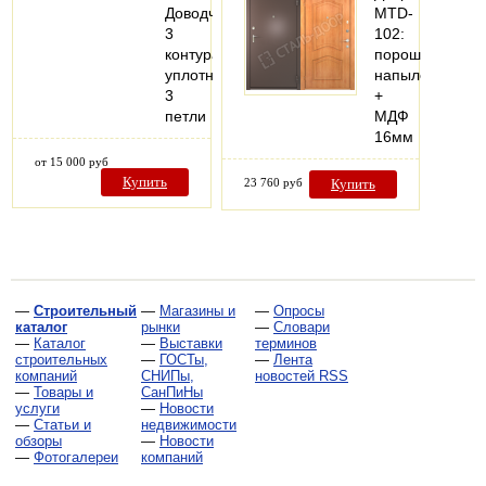
Доводчик
MTD-
3
102:
контура
порошковое
уплотнения
напыление
3
+
петли
МДФ
16мм
от 15 000 руб
Купить
23 760 руб
Купить
—
Строительный
—
Магазины и
—
Опросы
каталог
рынки
—
Словари
—
Каталог
—
Выставки
терминов
строительных
—
ГОСТы,
—
Лента
компаний
СНИПы,
новостей RSS
—
Товары и
СанПиНы
услуги
—
Новости
—
Статьи и
недвижимости
обзоры
—
Новости
—
Фотогалереи
компаний