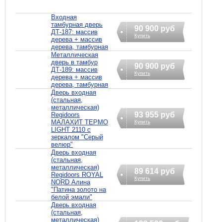
Входная
тамбурная дверь
90 900 руб
ДТ-187: массив
Купить
дерева + массив
дерева, тамбурная
Металлическая
дверь в тамбур
90 900 руб
ДТ-189: массив
Купить
дерева + массив
дерева, тамбурная
Дверь входная
(стальная,
металлическая)
93 955 руб
Regidoors
МАЛАХИТ ТЕРМО
Купить
LIGHT 2110 с
зеркалом "Серый
велюр"
Дверь входная
(стальная,
металлическая)
89 614 руб
Regidoors ROYAL
Купить
NORD Алина
"Патина золото на
белой эмали"
Дверь входная
(стальная,
металлическая)