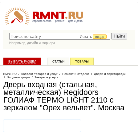
строительство
ремонт
дом и дача
Искать
везде
Например,
дизайн интерьера
ВЫБРАТЬ РАЗДЕЛ
СТАТЬИ
ТОВАРЫ
КАТАЛОГ КОМПАНИЙ
RMNT.RU
/
Каталог товаров и услуг
/
Ремонт и отделка
/
Двери и перегородки
/
Входные двери
/
Товары и услуги
Дверь входная (стальная,
металлическая) Regidoors
ГОЛИАФ ТЕРМО LIGHT 2110 с
зеркалом "Орех вельвет"
. Москва