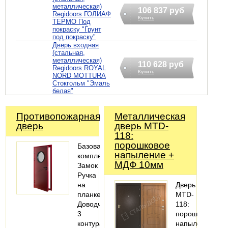
металлическая)
106 837 руб
Regidoors ГОЛИАФ
Купить
ТЕРМО Под
покраску "Грунт
под покраску"
Дверь входная
(стальная,
металлическая)
110 628 руб
Regidoors ROYAL
Купить
NORD MOTTURA
Стокгольм "Эмаль
белая"
Противопожарная
Металлическая
дверь
дверь MTD-
118:
порошковое
Базовая
напыление +
комплектация:
МДФ 10мм
Замок
Ручка
на
Дверь
планке
MTD-
Доводчик
118:
3
порошковое
контура
напыление