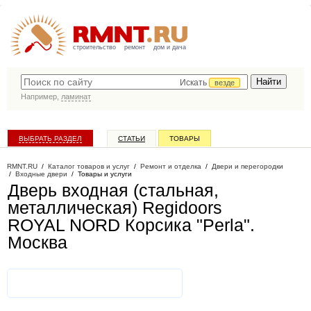
строительство
ремонт
дом и дача
Искать
везде
Например,
ламинат
ВЫБРАТЬ РАЗДЕЛ
СТАТЬИ
ТОВАРЫ
КАТАЛОГ КОМПАНИЙ
RMNT.RU
/
Каталог товаров и услуг
/
Ремонт и отделка
/
Двери и перегородки
/
Входные двери
/
Товары и услуги
Дверь входная (стальная,
металлическая) Regidoors
ROYAL NORD Корсика "Perla"
.
Москва