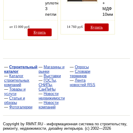
уплотнения
+
3
МДФ
петли
10мм
от 15 000 руб
14 760 руб
Купить
Купить
—
Строительный
—
Магазины и
—
Опросы
каталог
рынки
—
Словари
—
Каталог
—
Выставки
терминов
строительных
—
ГОСТы,
—
Лента
компаний
СНИПы,
новостей RSS
—
Товары и
СанПиНы
услуги
—
Новости
—
Статьи и
недвижимости
обзоры
—
Новости
—
Фотогалереи
компаний
Copyright by RMNT.RU - информационная система по
строительству,
ремонту, недвижимости, дизайну интерьера
. (c) 2002—2026