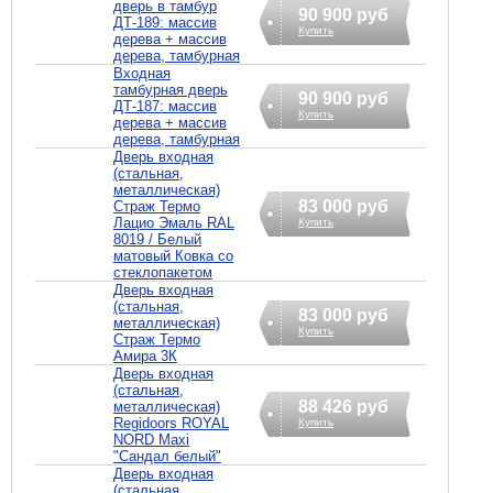
дверь в тамбур
90 900 руб
ДТ-189: массив
Купить
дерева + массив
дерева, тамбурная
Входная
тамбурная дверь
90 900 руб
ДТ-187: массив
Купить
дерева + массив
дерева, тамбурная
Дверь входная
(стальная,
металлическая)
83 000 руб
Страж Термо
Лацио Эмаль RAL
Купить
8019 / Белый
матовый Ковка со
стеклопакетом
Дверь входная
(стальная,
83 000 руб
металлическая)
Купить
Страж Термо
Амира 3К
Дверь входная
(стальная,
88 426 руб
металлическая)
Regidoors ROYAL
Купить
NORD Maxi
"Сандал белый"
Дверь входная
(стальная,