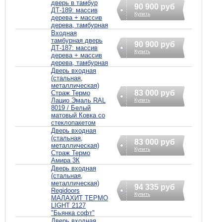
дверь в тамбур
90 900 руб
ДТ-189: массив
Купить
дерева + массив
дерева, тамбурная
Входная
тамбурная дверь
90 900 руб
ДТ-187: массив
Купить
дерева + массив
дерева, тамбурная
Дверь входная
(стальная,
металлическая)
83 000 руб
Страж Термо
Лацио Эмаль RAL
Купить
8019 / Белый
матовый Ковка со
стеклопакетом
Дверь входная
(стальная,
83 000 руб
металлическая)
Купить
Страж Термо
Амира 3К
Дверь входная
(стальная,
металлическая)
94 335 руб
Regidoors
Купить
МАЛАХИТ ТЕРМО
LIGHT 2127
"Бьянка софт"
Дверь входная