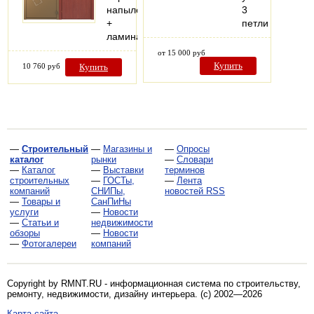
напыление
3
+
петли
ламинат
от 15 000 руб
Купить
10 760 руб
Купить
—
Строительный
—
Магазины и
—
Опросы
каталог
рынки
—
Словари
—
Каталог
—
Выставки
терминов
строительных
—
ГОСТы,
—
Лента
компаний
СНИПы,
новостей RSS
—
Товары и
СанПиНы
услуги
—
Новости
—
Статьи и
недвижимости
обзоры
—
Новости
—
Фотогалереи
компаний
Copyright by RMNT.RU - информационная система по
строительству,
ремонту, недвижимости, дизайну интерьера
. (c) 2002—2026
Карта сайта