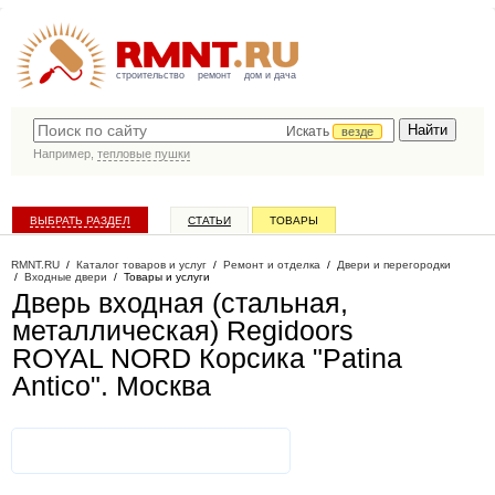
строительство
ремонт
дом и дача
Искать
везде
Например,
тепловые пушки
ВЫБРАТЬ РАЗДЕЛ
СТАТЬИ
ТОВАРЫ
КАТАЛОГ КОМПАНИЙ
RMNT.RU
/
Каталог товаров и услуг
/
Ремонт и отделка
/
Двери и перегородки
/
Входные двери
/
Товары и услуги
Дверь входная (стальная,
металлическая) Regidoors
ROYAL NORD Корсика "Patina
Antico"
. Москва