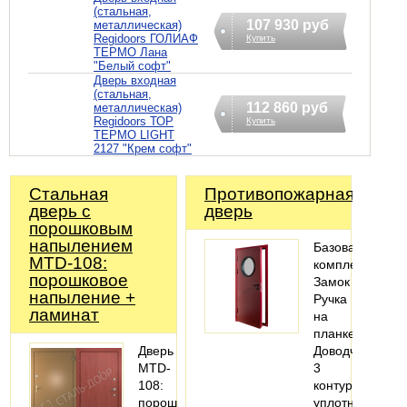
(стальная,
107 930 руб
металлическая)
Regidoors ГОЛИАФ
Купить
ТЕРМО Лана
"Белый софт"
Дверь входная
(стальная,
112 860 руб
металлическая)
Regidoors ТОР
Купить
ТЕРМО LIGHT
2127 "Крем софт"
Стальная
Противопожарная
дверь с
дверь
порошковым
напылением
Базовая
MTD-108:
комплектация:
порошковое
Замок
напыление +
Ручка
ламинат
на
планке
Дверь
Доводчик
MTD-
3
108:
контура
порошковое
уплотнения