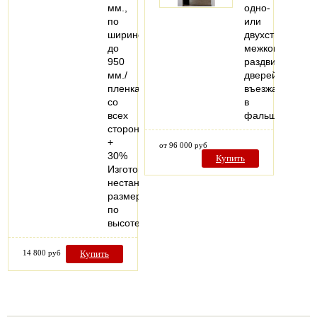
мм.,
одно-
по
или
ширине
двухстворчатых
до
межкомнатных
950
раздвижных
мм./
дверей,
пленка
въезжающих
со
в
всех
фальшстену..
сторон
+
от 96 000 руб
30%
Купить
Изготовление
нестандартных
размеров
по
высоте…
14 800 руб
Купить