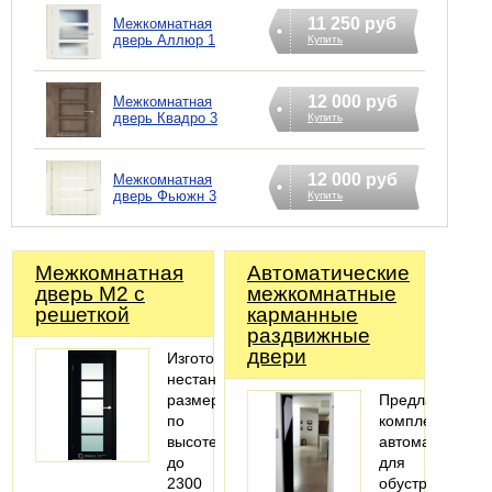
11 250 руб
Межкомнатная
дверь Аллюр 1
Купить
12 000 руб
Межкомнатная
дверь Квадро 3
Купить
12 000 руб
Межкомнатная
дверь Фьюжн 3
Купить
Межкомнатная
Автоматические
дверь М2 с
межкомнатные
решеткой
карманные
раздвижные
двери
Изготовление
нестандартных
размеров
Предлагаем
по
комплекты
высоте
автоматики
до
для
2300
обустройства