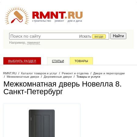
строительство
ремонт
дом и дача
Искать
везде
Например,
ламинат
ВЫБРАТЬ РАЗДЕЛ
СТАТЬИ
ТОВАРЫ
КАТАЛОГ КОМПАНИЙ
RMNT.RU
/
Каталог товаров и услуг
/
Ремонт и отделка
/
Двери и перегородки
/
Межкомнатные двери
/
Деревянные двери
/
Товары и услуги
Межкомнатная дверь Новелла 8
.
Санкт-Петербург