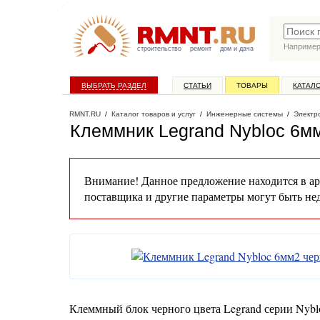
Наприме
строительство
ремонт
дом и дача
ВЫБРАТЬ РАЗДЕЛ
СТАТЬИ
ТОВАРЫ
КАТАЛ
RMNT.RU
/
Каталог товаров и услуг
/
Инженерные системы
/
Электр
Клеммник Legrand Nybloc 6м
Внимание! Данное предложение находится в ар
поставщика и другие параметры могут быть не
Клеммный блок черного цвета Legrand серии Nyblo