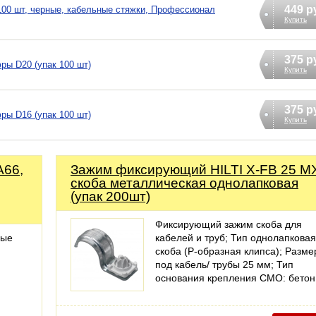
449 р
 100 шт, черные, кабельные стяжки, Профессионал
Купить
375 р
ры D20 (упак 100 шт)
Купить
375 р
ры D16 (упак 100 шт)
Купить
А66,
Зажим фиксирующий HILTI X-FB 25 M
скоба металлическая однолапковая
(упак 200шт)
Фиксирующий зажим скоба для
ные
кабелей и труб; Тип однолапковая
скоба (P-образная клипса); Разме
под кабель/ трубы 25 мм; Тип
основания крепления СМО: бето