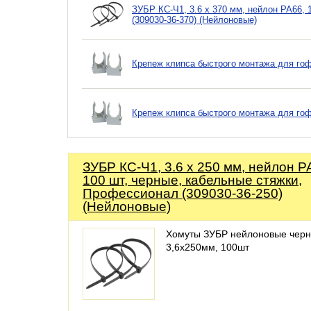
ЗУБР КС-Ч1, 3.6 x 370 мм, нейлон РА66,
(309030-36-370) (Нейлоновые)
Крепеж клипса быстрого монтажа для гоф
Крепеж клипса быстрого монтажа для гоф
ЗУБР КС-Ч1, 3.6 x 250 мм, нейлон Р
100 шт, черные, кабельные стяжки,
Профессионал (309030-36-250)
(Нейлоновые)
Хомуты ЗУБР нейлоновые чер
3,6x250мм, 100шт