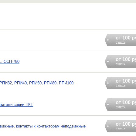
от 100 р
Купить
от 100 р
0…ССП-790
Купить
от 100 р
 РПИ32, РПИ40, РПИ50, РПИ80, РПИ100
Купить
от 100 р
нители серии ПКТ
Купить
от 100 р
движные, контакты к контакторам неподвижные
Купить