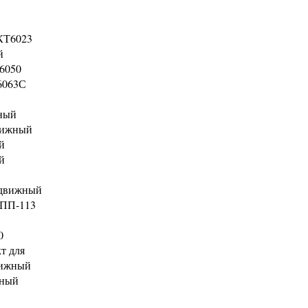
КТ6023
й
6050
6063С
ный
вижный
й
й
одвижный
КПП-113
0
т для
вижный
жный