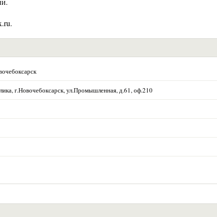
ии.
.ru.
вочебоксарск
ика, г.Новочебоксарск, ул.Промышленная, д.61, оф.210