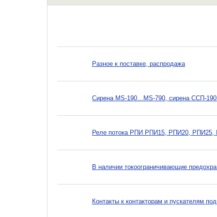
Разное к поставке, распродажа
Сирена MS-190…MS-790, сирена ССП-19
Реле потока РПИ РПИ15, РПИ20, РПИ25,
В наличии токоограничивающие предохра
Контакты к контакторам и пускателям по