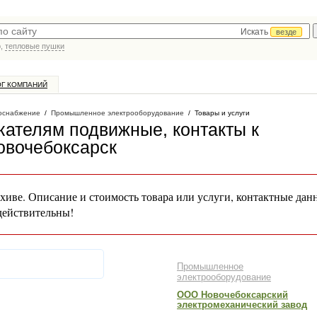
Искать
везде
р,
тепловые пушки
ОГ КОМПАНИЙ
оснабжение
/
Промышленное электрооборудование
/
Товары и услуги
скателям подвижные, контакты к
Новочебоксарск
хиве. Описание и стоимость товара или услуги, контактные дан
действительны!
Промышленное
электрооборудование
ООО Новочебоксарский
электромеханический завод