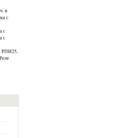
ч. в
ка с
а с
а с
а РПИ25,
Реле