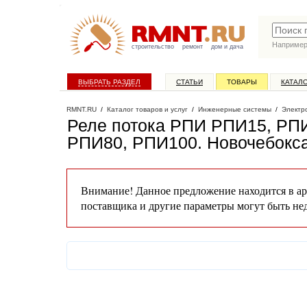
Наприме
строительство
ремонт
дом и дача
ВЫБРАТЬ РАЗДЕЛ
СТАТЬИ
ТОВАРЫ
КАТАЛ
RMNT.RU
/
Каталог товаров и услуг
/
Инженерные системы
/
Электр
Реле потока РПИ РПИ15, РП
РПИ80, РПИ100
. Новочебокс
Внимание! Данное предложение находится в ар
поставщика и другие параметры могут быть не