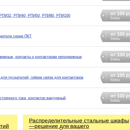
от 100 р
 РПИ32, РПИ40, РПИ50, РПИ80, РПИ100
Купить
от 100 р
нители серии ПКТ
Купить
от 100 р
движные, контакты к контакторам неподвижные
Купить
от 100 р
 для пускателей, гибкие связи для контакторов
Купить
от 100 р
остоянного тока, контактор вакуумный
Купить
Распределительные стальные шкафы
ытий
—решение для вашего