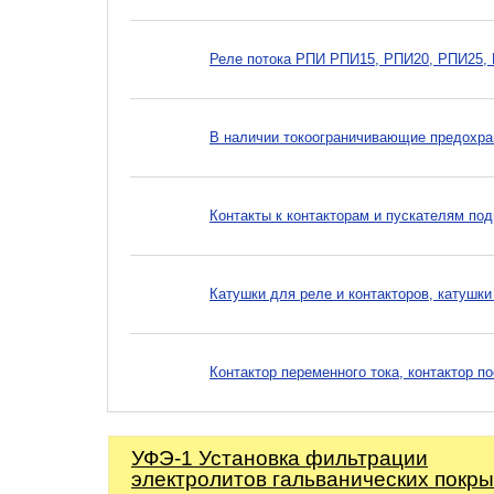
Реле потока РПИ РПИ15, РПИ20, РПИ25,
В наличии токоограничивающие предохра
Контакты к контакторам и пускателям по
Катушки для реле и контакторов, катушки
Контактор переменного тока, контактор п
УФЭ-1 Установка фильтрации
электролитов гальванических покр