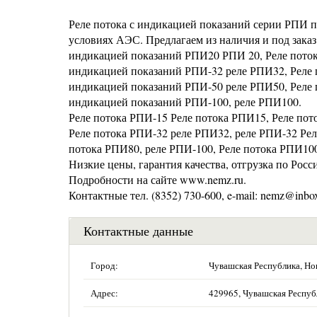
Реле потока с индикацией показаний серии РПИ пр
условиях АЭС. Предлагаем из наличия и под заказ
индикацией показаний РПИ20 РПИ 20, Реле поток
индикацией показаний РПИ-32 реле РПИ32, Реле п
индикацией показаний РПИ-50 реле РПИ50, Реле п
индикацией показаний РПИ-100, реле РПИ100.
Реле потока РПИ-15 Реле потока РПИ15, Реле пот
Реле потока РПИ-32 реле РПИ32, реле РПИ-32 Рел
потока РПИ80, реле РПИ-100, Реле потока РПИ10
Низкие цены, гарантия качества, отгрузка по Росс
Подробности на сайте www.nemz.ru.
Контактные тел. (8352) 730-600, e-mail: nemz@inbox
Контактные данные
Город:
Чувашская Республика, Но
Адрес:
429965, Чувашская Республ