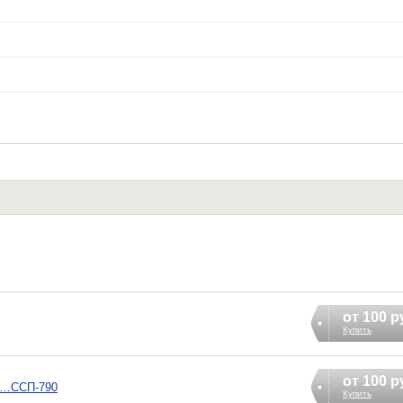
от 100 р
Купить
от 100 р
0…ССП-790
Купить