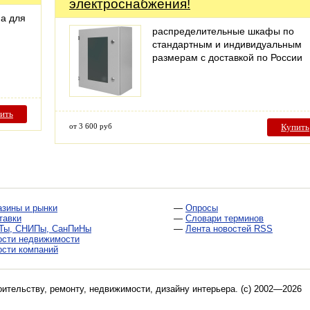
электроснабжения!
а для
распределительные шкафы по
стандартным и индивидуальным
размерам с доставкой по России
ить
от 3 600 руб
Купить
азины и рынки
—
Опросы
тавки
—
Словари терминов
Ты, СНИПы, СанПиНы
—
Лента новостей RSS
ости недвижимости
ости компаний
оительству, ремонту, недвижимости, дизайну интерьера
. (c) 2002—2026