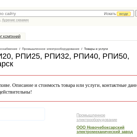
Искать
везде
р,
бурение скважин
ОГ КОМПАНИЙ
оснабжение
/
Промышленное электрооборудование
/
Товары и услуги
И20, РПИ25, РПИ32, РПИ40, РПИ50,
арск
хиве. Описание и стоимость товара или услуги, контактные дан
действительны!
Промышленное
электрооборудование
ООО Новочебоксарский
электромеханический завод