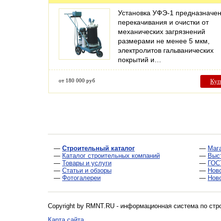
Установка УФЭ-1 предназначен
перекачивания и очистки от
механических загрязнений
размерами не менее 5 мкм,
электролитов гальванических
покрытий и…
от 180 000 руб
Куп
—
Строительный каталог
—
Маг
—
Каталог строительных компаний
—
Выс
—
Товары и услуги
—
ГОС
—
Статьи и обзоры
—
Нов
—
Фотогалереи
—
Нов
Copyright by RMNT.RU - информационная система по
стр
Карта сайта