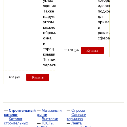
углах
который
здания.
идеально
Также
подходит
наружным
для
углом
применения
можно
в
обрамлять
различных
окна
сферах.
и
торец
от 120 руб
Купить
крыши.
Технические
характеристики…
668 руб
Купить
—
Строительный
—
Магазины и
—
Опросы
каталог
рынки
—
Словари
—
Каталог
—
Выставки
терминов
строительных
—
ГОСТы,
—
Лента