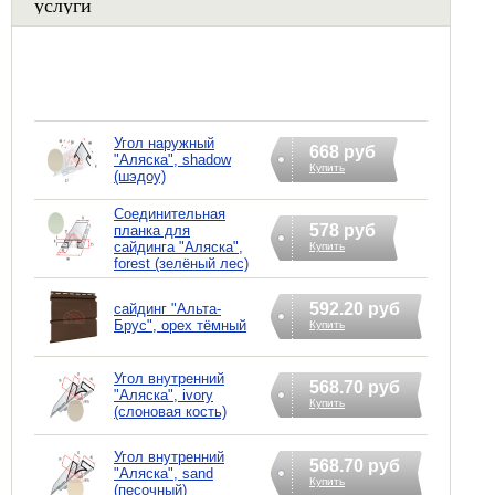
услуги
Угол наружный
668 руб
"Аляска", shadow
Купить
(шэдоу)
Соединительная
578 руб
планка для
сайдинга "Аляска",
Купить
forest (зелёный лес)
592.20 руб
сайдинг "Альта-
Брус", орех тёмный
Купить
Угол внутренний
568.70 руб
"Аляска", ivory
Купить
(слоновая кость)
Угол внутренний
568.70 руб
"Аляска", sand
Купить
(песочный)