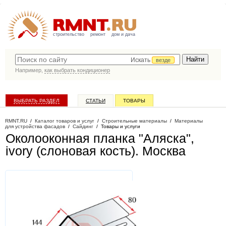
строительство
ремонт
дом и дача
Искать
везде
Например,
как выбрать кондиционер
ВЫБРАТЬ РАЗДЕЛ
СТАТЬИ
ТОВАРЫ
КАТАЛОГ КОМПАНИЙ
RMNT.RU
/
Каталог товаров и услуг
/
Строительные материалы
/
Материалы
для устройства фасадов
/
Сайдинг
/
Товары и услуги
Околооконная планка "Аляска",
ivory (слоновая кость)
. Москва