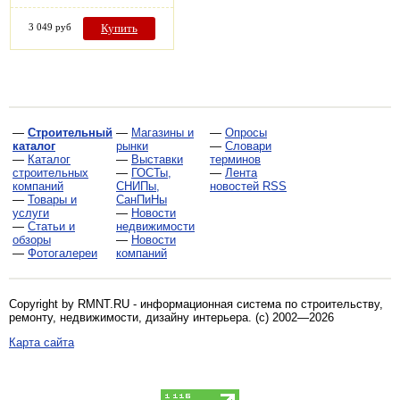
3 049 руб
Купить
—
Строительный
—
Магазины и
—
Опросы
каталог
рынки
—
Словари
—
Каталог
—
Выставки
терминов
строительных
—
ГОСТы,
—
Лента
компаний
СНИПы,
новостей RSS
—
Товары и
СанПиНы
услуги
—
Новости
—
Статьи и
недвижимости
обзоры
—
Новости
—
Фотогалереи
компаний
Copyright by RMNT.RU - информационная система по
строительству,
ремонту, недвижимости, дизайну интерьера
. (c) 2002—2026
Карта сайта