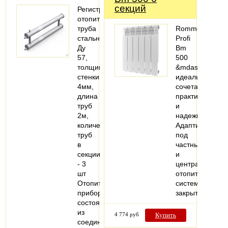
секций
Регистры
отопительные,
труба
Rommer
стальная
Profi
Ду
Bm
57,
500
толщина
&mdash;
стенки
идеальное
4мм,
сочетание
длина
практичности
труб
и
2м,
надежности.
количество
Адаптирован
труб
под
в
частные
секции
и
- 3
централизован
шт
отопительные
Отопительный
системы
прибор,
закрытого…
состоящий
из
4 774 руб
Купить
соединенных…