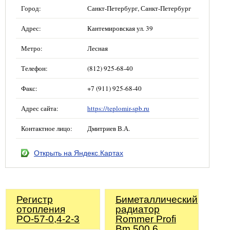
Город:
Санкт-Петербург, Санкт-Петербург
Адрес:
Кантемировская ул. 39
Метро:
Лесная
Телефон:
(812) 925-68-40
Факс:
+7 (911) 925-68-40
Адрес сайта:
https://teplomir-spb.ru
Контактное лицо:
Дмитриев В.А.
Открыть на Яндекс.Картах
Регистр
Биметаллический
отопления
радиатор
РО-57-0,4-2-3
Rommer Profi
Bm 500 6