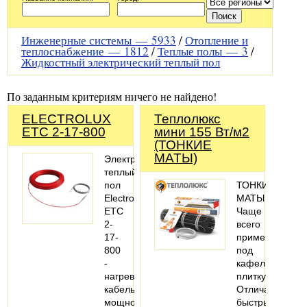
Инженерные системы —
5933
/
Отопление и
теплоснабжение —
1812
/
Теплые полы —
3
/
Жидкостный электрический теплый пол
По заданным критериям ничего не найдено!
ELECTROLUX
Теплолюкс
ETC 2-17-800
мини 155 Вт/м2
(ТОНКИЕ
МАТЫ)
Электрический
теплый
пол
ТОНКИЕ
Electrolux
МАТЫ
ETC
Чаще
2-
всего
17-
применяется
800
под
-
кафельную
нагревательный
плитку.
кабель,
Отличается
мощность
быстрым