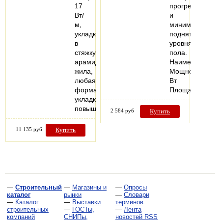
17
прогревом
Вт/
и
м,
минимальным
укладка
поднятием
в
уровня
стяжку,
пола.
арамидная
Наименование
жила,
Мощность,
любая
Вт
форма
Площадь…
укладки,
повышенная…
2 584 руб
Купить
11 135 руб
Купить
—
Строительный
—
Магазины и
—
Опросы
каталог
рынки
—
Словари
—
Каталог
—
Выставки
терминов
строительных
—
ГОСТы,
—
Лента
компаний
СНИПы,
новостей RSS