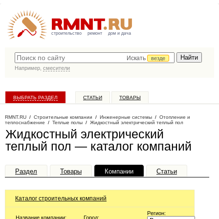
строительство
ремонт
дом и дача
Искать
везде
Например,
смесители
ВЫБРАТЬ РАЗДЕЛ
СТАТЬИ
ТОВАРЫ
КАТАЛОГ КОМПАНИЙ
RMNT.RU
/
Строительные компании
/
Инженерные системы
/
Отопление и
теплоснабжение
/
Теплые полы
/
Жидкостный электрический теплый пол
Жидкостный электрический
теплый пол — каталог компаний
Раздел
Товары
Компании
Статьи
Каталог строительных компаний
Регион:
Название компании:
Город: