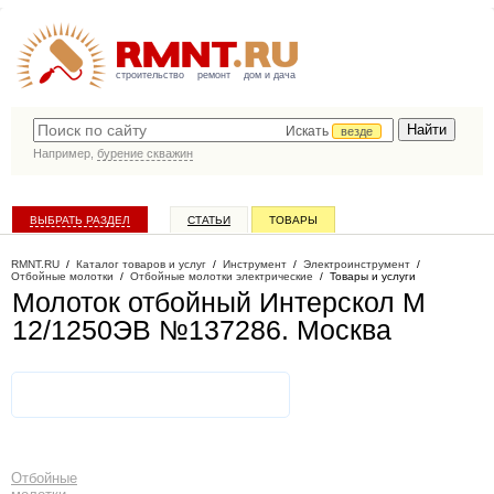
строительство
ремонт
дом и дача
Искать
везде
Например,
бурение скважин
ВЫБРАТЬ РАЗДЕЛ
СТАТЬИ
ТОВАРЫ
КАТАЛОГ КОМПАНИЙ
RMNT.RU
/
Каталог товаров и услуг
/
Инструмент
/
Электроинструмент
/
Отбойные молотки
/
Отбойные молотки электрические
/
Товары и услуги
Молоток отбойный Интерскол М
12/1250ЭВ №137286
. Москва
Отбойные