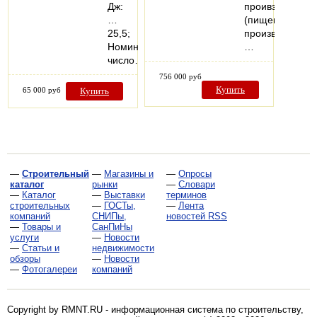
Дж:
проивзодств
…
(пищевое
25,5;
производство,
Номинальное
…
число…
756 000 руб
Купить
65 000 руб
Купить
—
Строительный
—
Магазины и
—
Опросы
каталог
рынки
—
Словари
—
Каталог
—
Выставки
терминов
строительных
—
ГОСТы,
—
Лента
компаний
СНИПы,
новостей RSS
—
Товары и
СанПиНы
услуги
—
Новости
—
Статьи и
недвижимости
обзоры
—
Новости
—
Фотогалереи
компаний
Copyright by RMNT.RU - информационная система по
строительству,