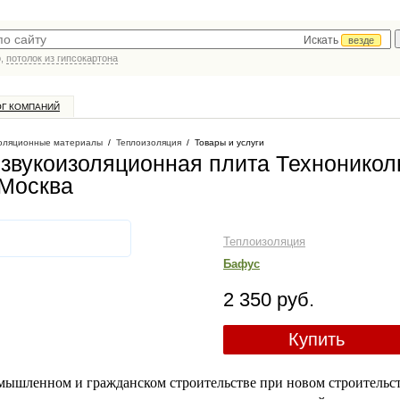
Искать
везде
р,
потолок из гипсокартона
ОГ КОМПАНИЙ
оляционные материалы
/
Теплоизоляция
/
Товары и услуги
звукоизоляционная плита Техноникол
 Москва
Теплоизоляция
Бафус
2 350 руб.
Купить
мышленном и гражданском строительстве при новом строительст