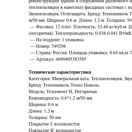
реконструкции зданий и сооружений различного н
теплоизоляции в навесных фасадных системах с в
Звукоизоляция, Огнезащита. Бренд: Технониколь Т
м/50 мм. Ширина: 0.6 м. Длина: 1.2 м. Толщина: 5
— Фасовка: 12 плит. Плотность: 32-40 кг/куб.м. 
(негорючая). Теплопроводность: 0.038-0.041 Вт/мК
— На поддоне: 1 упаковка
— Номер: 549298
— Страна: Россия. Площадь упаковки: 8.64 кв.м. 
— Артикул: 4690405383585
Технические характеристики
Категория: Минеральная вата, Теплоизоляция, Зв
Бренд: Технониколь Техно Николь;
Модель: Техновент Н, Негорючая
Разновидность: 0.6*1.2 м/50 мм
Ширина: 0.6 м
Длина: 1.2 м
Толщина: 50 мм
Покрытие I: волокнистое
Покрытие II: волокнистое