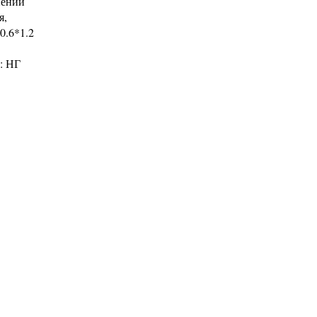
нении
я,
0.6*1.2
: НГ