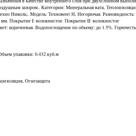
азначения в качестве внутреннего слоя при двухслойном выпол
оздушным зазором.. Категории: Минеральная вата, Теплоизоляци
ехно Николь;. Модель: Техновент Н, Негорючая. Разновидность: 
0 мм. Покрытие I: волокнистое. Покрытие II: волокнистое
Цвет: коричневая. Водопоглощение по объему: до 1.5%. Горючесть
Объем упаковки: 0.432 куб.м
укоизоляция, Огнезащита