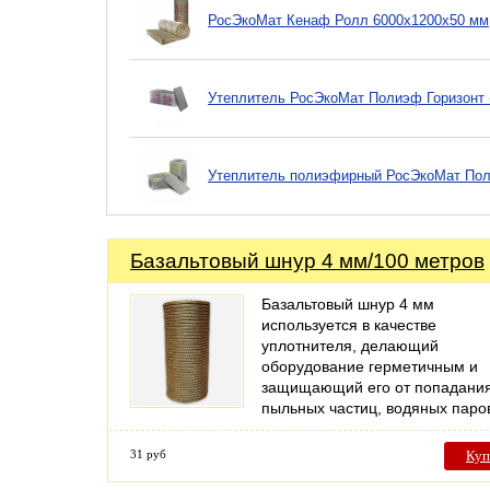
РосЭкоМат Кенаф Ролл 6000х1200х50 мм, 
Утеплитель РосЭкоМат Полиэф Горизонт (
Утеплитель полиэфирный РосЭкоМат По
Базальтовый шнур 4 мм/100 метров
Базальтовый шнур 4 мм
используется в качестве
уплотнителя, делающий
оборудование герметичным и
защищающий его от попадани
пыльных частиц, водяных пар
31 руб
Куп