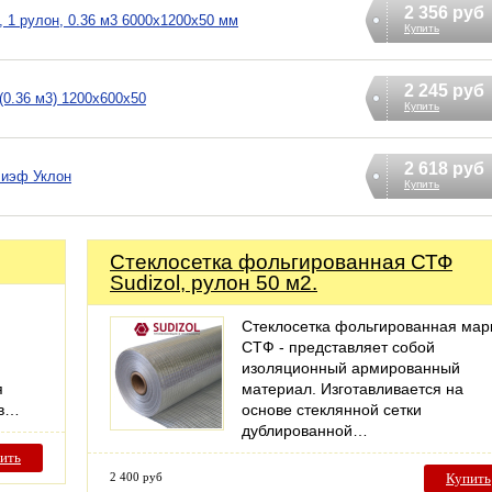
2 356 руб
1 рулон, 0.36 м3 6000х1200х50 мм
Купить
2 245 руб
0.36 м3) 1200х600х50
Купить
2 618 руб
лиэф Уклон
Купить
Стеклосетка фольгированная СТФ
Sudizol, рулон 50 м2.
Стеклосетка фольгированная мар
СТФ - представляет собой
изоляционный армированный
я
материал. Изготавливается на
ов…
основе стеклянной сетки
дублированной…
ить
2 400 руб
Купить