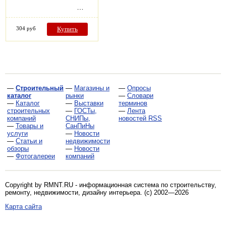
…
304 руб
Купить
—
Строительный
—
Магазины и
—
Опросы
каталог
рынки
—
Словари
—
Каталог
—
Выставки
терминов
строительных
—
ГОСТы,
—
Лента
компаний
СНИПы,
новостей RSS
—
Товары и
СанПиНы
услуги
—
Новости
—
Статьи и
недвижимости
обзоры
—
Новости
—
Фотогалереи
компаний
Copyright by RMNT.RU - информационная система по
строительству,
ремонту, недвижимости, дизайну интерьера
. (c) 2002—2026
Карта сайта