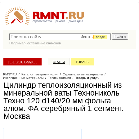
строительство
ремонт
дом и дача
Искать
везде
Например,
остекление балконов
ВЫБРАТЬ РАЗДЕЛ
СТАТЬИ
ТОВАРЫ
КАТАЛОГ КОМПАНИЙ
RMNT.RU
/
Каталог товаров и услуг
/
Строительные материалы
/
Изоляционные материалы
/
Теплоизоляция
/
Товары и услуги
Цилиндр теплоизоляционный из
минеральной ваты Технониколь
Техно 120 d140/20 мм фольга
алюм. ФА серебряный 1 сегмент
.
Москва