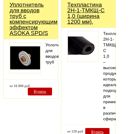
Уплотнитель
Техпластина
для вводов
2Н-1-ТМКЩ-С
труб с
1,0 (ширина
компенсирующим
1200 мм).
эффектом
ASOKA SPD/S
Техпластина
2Н-1-
Уплотнитель
ТМКЩ-
для
С
вводов
1,0
труб
–
высококачеств
продукт,
который
идеально
от 16 000 руб
подходит
Купить
для
применения
в
различных
сферах.
от 120 руб
Купить