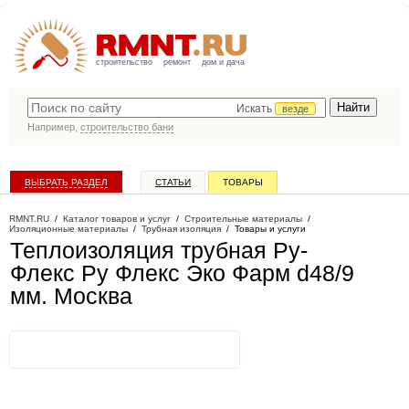
строительство
ремонт
дом и дача
Искать
везде
Например,
строительство бани
ВЫБРАТЬ РАЗДЕЛ
СТАТЬИ
ТОВАРЫ
КАТАЛОГ КОМПАНИЙ
RMNT.RU
/
Каталог товаров и услуг
/
Строительные материалы
/
Изоляционные материалы
/
Трубная изоляция
/
Товары и услуги
Теплоизоляция трубная Ру-
Флекс Ру Флекс Эко Фарм d48/9
мм
. Москва