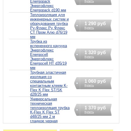
Energopack
Купить
Энергофлекс
Energopack d190 мм
Теплоизоляция для
инженерных систем и
1 290 руб
оборудования трубка
Ру-Флекс Ру Флекс
Купить
СТ Пром Алю d76/19
мм
Трубка из
вспененного каучука
Энергофлекс
1 320 руб
Energocell
Купить
Энергофлекс
Energocell HT d35/19
мм
Трубная эластичная
изоляция со
1 060 руб
специальным
контактным клеем K-
Купить
Flex K Flex ST/SK
d28/25 мм
Универсальная
техническая
1 370 руб
теплоизоляция трубка
K-Flex K Flex ST
Купить
d48/25 мм 2 м
гладкое черная