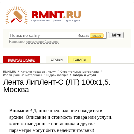
строительство
ремонт
дом и дача
Искать
везде
Например,
остекление балконов
ВЫБРАТЬ РАЗДЕЛ
СТАТЬИ
ТОВАРЫ
КАТАЛОГ КОМПАНИЙ
RMNT.RU
/
Каталог товаров и услуг
/
Строительные материалы
/
Изоляционные материалы
/
Гидроизоляция
/
Товары и услуги
Лента ЛипЛент-С (ЛТ) 100х1,5
.
Москва
Внимание! Данное предложение находится в
архиве. Описание и стоимость товара или услуги,
контактные данные поставщика и другие
параметры могут быть недействительны!