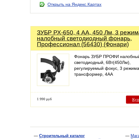
Открыть на Яндекс.Картах
ЗУБР РХ-650, 4 AA, 450 Лм, 3 режим
налобный светодиодный фонарь,
Профессионал (56430) (Фонари)
Фонарь ЗУБР ПРОФИ налобны
светодиодный, 6Вт(450Лм),
регулируемый фокус, 3 режима
трансформер, 4АА
1 990 руб
Куп
—
Строительный каталог
—
Маг