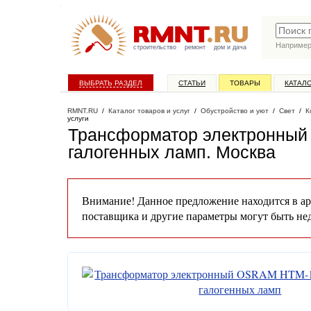
Наприме
строительство
ремонт
дом и дача
ВЫБРАТЬ РАЗДЕЛ
СТАТЬИ
ТОВАРЫ
КАТАЛ
RMNT.RU
/
Каталог товаров и услуг
/
Обустройство и уют
/
Свет
/
К
услуги
Трансформатор электронны
галогенных ламп
. Москва
Внимание! Данное предложение находится в ар
поставщика и другие параметры могут быть не