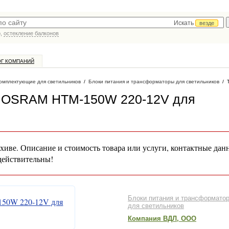
Искать
везде
р,
остекление балконов
ОГ КОМПАНИЙ
омплектующие для светильников
/
Блоки питания и трансформаторы для светильников
/
й OSRAM HTM-150W 220-12V для
хиве. Описание и стоимость товара или услуги, контактные дан
действительны!
Блоки питания и трансформато
для светильников
Компания ВДЛ, ООО