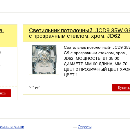
а,
Светильник потолочный, JCD9 35W G
с прозрачным стеклом, хром, JD62
Светильник потолочный- JCD9 3
й
G9 с прозрачным стеклом, хром,
JD62. МОЩНОСТЬ, ВТ 35,00
,
ДИАМЕТР, ММ 60 ДЛИНА, ММ 70
ЦВЕТ 2 ПРОЗРАЧНЫЙ ЦВЕТ ХРО
ЦВЕТ 1…
593 руб
Купить
ить
азины и рынки
—
Опросы