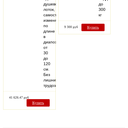
душевой
до
лоток,
300
самостоятельно
кг
изменяемый
по
9 300 руб
Купить
длине
в
диапозоне
от
30
до
120
см.
Без
лишних
трудозатрат…
41 626.47 руб
Купить