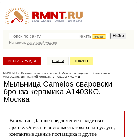
строительство
ремонт
дом и дача
Искать
везде
Например,
земельный участок
ВЫБРАТЬ РАЗДЕЛ
СТАТЬИ
ТОВАРЫ
КАТАЛОГ КОМПАНИЙ
RMNT.RU
/
Каталог товаров и услуг
/
Ремонт и отделка
/
Сантехника
/
Аксессуары для ванной комнаты
/
Товары и услуги
Мыльница Camelos сваровски
бронза керамика A1403КO
.
Москва
Внимание! Данное предложение находится в
архиве. Описание и стоимость товара или услуги,
контактные данные поставщика и другие