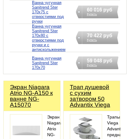
Ванна чугунная
Sanitrend Ster
60 016 руб
170х75 с
Купить
отверстиями под
ручки
Ванна чугунная
Sanitrend Ster
70 422 руб
170х80 с
отверстиями под
Купить
ручки и с
антискольжением
Ванна чугунная
59 048 руб
Sanitrend Ster
Купить
170х70
Экран Niagara
Трап душевой
Atrio NG-A150 к
с сухим
ванне NG-
затвором 50
A15070
Advantix Viega
Экран
Трапы
Niagara
Viega
Atrio
Advantix
NG-
предназначены