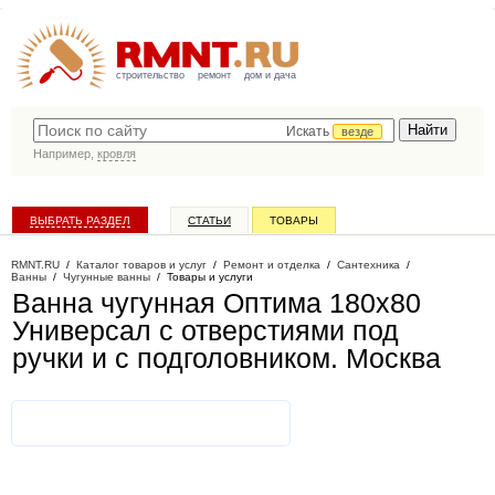
строительство
ремонт
дом и дача
Искать
везде
Например,
кровля
ВЫБРАТЬ РАЗДЕЛ
СТАТЬИ
ТОВАРЫ
КАТАЛОГ КОМПАНИЙ
RMNT.RU
/
Каталог товаров и услуг
/
Ремонт и отделка
/
Сантехника
/
Ванны
/
Чугунные ванны
/
Товары и услуги
Ванна чугунная Оптима 180х80
Универсал с отверстиями под
ручки и с подголовником
. Москва