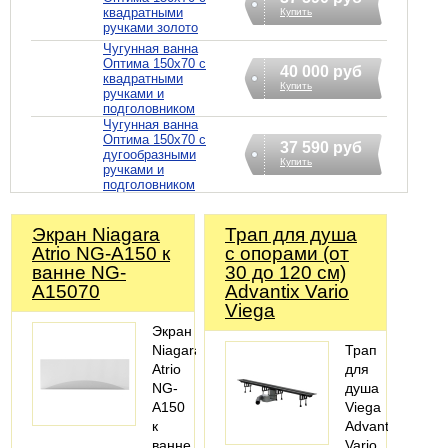
квадратными
Купить
ручками золото
Чугунная ванна
Оптима 150х70 с
40 000 руб
квадратными
Купить
ручками и
подголовником
Чугунная ванна
Оптима 150х70 с
37 590 руб
дугообразными
Купить
ручками и
подголовником
Экран Niagara
Трап для душа
Atrio NG-A150 к
с опорами (от
ванне NG-
30 до 120 см)
A15070
Advantix Vario
Viega
Экран
Niagara
Трап
Atrio
для
NG-
душа
A150
Viega
к
Advantix
ванне
Vario