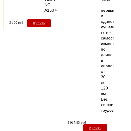
NG-
-
A15070
первый
и
единственный
3 100 руб
Купить
душевой
лоток,
самостоятельн
изменяемый
по
длине
в
диапозоне
от
30
до
120
см.
Без
лишних
трудозатрат…
43 917.83 руб
Купить