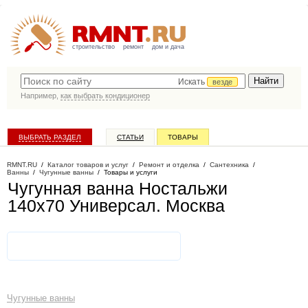
строительство
ремонт
дом и дача
Искать
везде
Например,
как выбрать кондиционер
ВЫБРАТЬ РАЗДЕЛ
СТАТЬИ
ТОВАРЫ
КАТАЛОГ КОМПАНИЙ
RMNT.RU
/
Каталог товаров и услуг
/
Ремонт и отделка
/
Сантехника
/
Ванны
/
Чугунные ванны
/
Товары и услуги
Чугунная ванна Ностальжи
140х70 Универсал
. Москва
Чугунные ванны