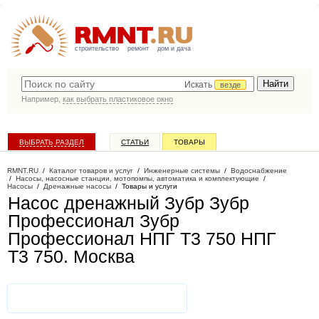
строительство
ремонт
дом и дача
Искать
везде
Например,
как выбрать пластиковое окно
ВЫБРАТЬ РАЗДЕЛ
СТАТЬИ
ТОВАРЫ
КАТАЛОГ КОМПАНИЙ
RMNT.RU
/
Каталог товаров и услуг
/
Инженерные системы
/
Водоснабжение
/
Насосы, насосные станции, мотопомпы, автоматика и комплектующие
/
Насосы
/
Дренажные насосы
/
Товары и услуги
Насос дренажный Зубр Зубр
Профессионал Зубр
Профессионал НПГ Т3 750 НПГ
Т3 750
. Москва