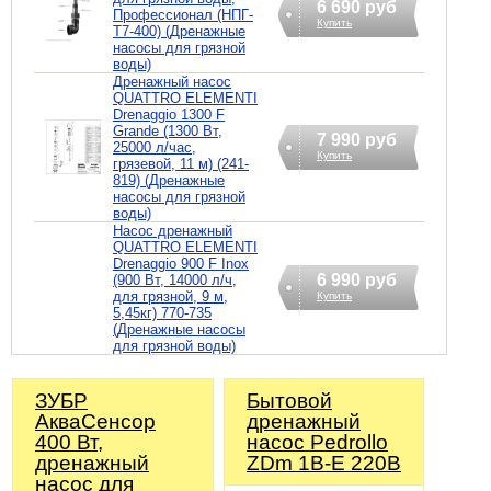
6 690 руб
Профессионал (НПГ-
Купить
Т7-400) (Дренажные
насосы для грязной
воды)
Дренажный насос
QUATTRO ELEMENTI
Drenaggio 1300 F
Grande (1300 Вт,
7 990 руб
25000 л/час,
Купить
грязевой, 11 м) (241-
819) (Дренажные
насосы для грязной
воды)
Насос дренажный
QUATTRO ELEMENTI
Drenaggio 900 F Inox
6 990 руб
(900 Вт, 14000 л/ч,
для грязной, 9 м,
Купить
5,45кг) 770-735
(Дренажные насосы
для грязной воды)
ЗУБР
Бытовой
АкваСенсор
дренажный
400 Вт,
насос Pedrollo
дренажный
ZDm 1B-E 220В
насос для