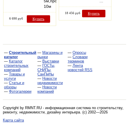
5м,провод
…
10м
18 456 руб
Купить
6 690 руб
Купить
—
Строительный
—
Магазины и
—
Опросы
каталог
рынки
—
Словари
—
Каталог
—
Выставки
терминов
строительных
—
ГОСТы,
—
Лента
компаний
СНИПы,
новостей RSS
—
Товары и
СанПиНы
услуги
—
Новости
—
Статьи и
недвижимости
обзоры
—
Новости
—
Фотогалереи
компаний
Copyright by RMNT.RU - информационная система по
строительству,
ремонту, недвижимости, дизайну интерьера
. (c) 2002—2026
Карта сайта