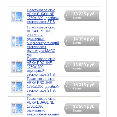
Пластиковое окно
13 225 руб
VEKA EUROLINE
1730х1390, двойной
Купить
стеклопакет STiS
Пластиковое окно
VEKA PROLINE
2080х1730,
14 394 руб
одинарный,
энергосберегающий
Купить
стеклопакет,
фурнитура MACO,
м/п
Пластиковое окно
VEKA PROLINE
13 820 руб
1730х1390,
Купить
одинарный
стеклопакет STiS
Пластиковое окно
VEKA PROLINE
15 313 руб
1730х1390, двойной
Купить
стеклопакет STiS,
м/п
Пластиковое окно
VEKA EUROLINE
12 564 руб
1730х1390,
одинарный,
Купить
энергосберегающий