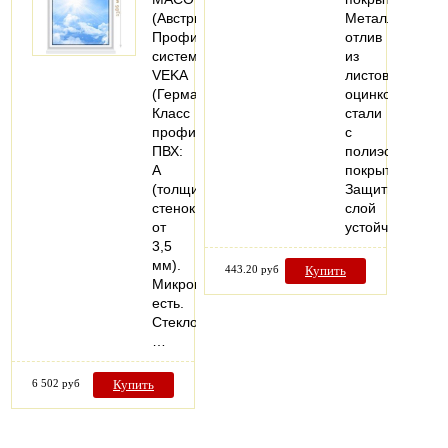
(Австрия).
Металлический
Профильная
отлив
система:
из
VEKA
листовой
(Германия).
оцинкованной
Класс
стали
профиля
с
ПВХ:
полиэстеровым
А
покрытием.
(толщина
Защитный
стенок
слой
от
устойчив…
3,5
мм).
443.20 руб
Купить
Микропроветривание:
есть.
Стеклопакеты:
…
6 502 руб
Купить