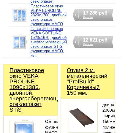
стеклопакет
Пластиковое окно
VEKA EUROLINE
17 286 руб
2320х1700, двойной
Купить
стеклопакет,
фурнитура MACO
Пластиковое окно
VEKA SOFTLINE
1520х1670, двойной,
12 621 руб
энергосберегающий
Купить
стеклопакет STiS,
фурнитура MACO,
м/п
Пластиковое
Отлив 2 м.
окно VEKA
металлический
PROLINE
"ProfBuild".
1090х1386,
Коричневый
двойной,
150 мм.
энергосберегающий
стеклопакет
длина:
STiS
2000мм;
ширина:
Оконная
150мм;
фурнитура
полиэстеровое
MACO
покрытие