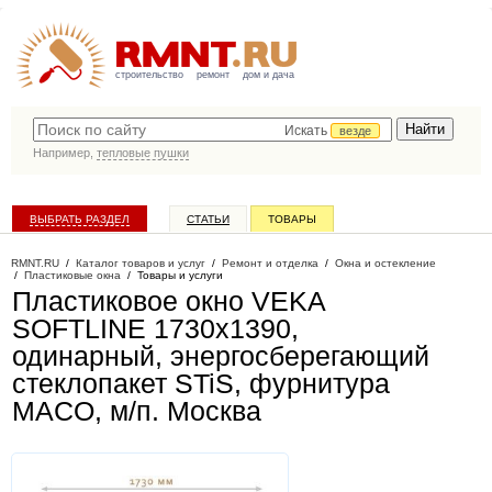
строительство
ремонт
дом и дача
Искать
везде
Например,
тепловые пушки
ВЫБРАТЬ РАЗДЕЛ
СТАТЬИ
ТОВАРЫ
КАТАЛОГ КОМПАНИЙ
RMNT.RU
/
Каталог товаров и услуг
/
Ремонт и отделка
/
Окна и остекление
/
Пластиковые окна
/
Товары и услуги
Пластиковое окно VEKA
SOFTLINE 1730х1390,
одинарный, энергосберегающий
стеклопакет STiS, фурнитура
MACO, м/п
. Москва