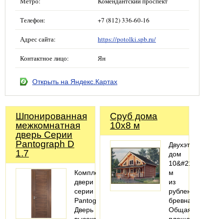
Метро:
Комендантский проспект
Телефон:
+7 (812) 336-60-16
Адрес сайта:
https://potolki.spb.ru/
Контактное лицо:
Ян
Открыть на Яндекс.Картах
Шпонированная
Сруб дома
межкомнатная
10x8 м
дверь Серии
Pantograph D
Двухэтажный
1.7
дом
10&#215;8
Комплект
м
двери
из
серии
рубленого
Pantograph.
бревна
Дверь
Общая
высокого
площадь: