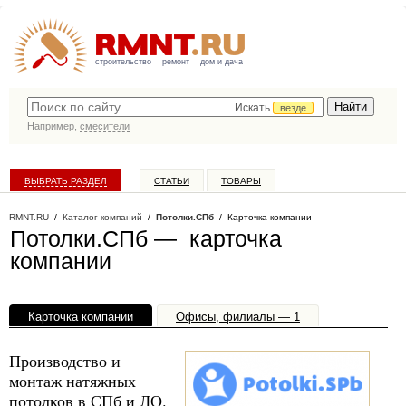
строительство
ремонт
дом и дача
Искать
везде
Например,
смесители
ВЫБРАТЬ РАЗДЕЛ
СТАТЬИ
ТОВАРЫ
КАТАЛОГ КОМПАНИЙ
RMNT.RU
/
Каталог компаний
/
Потолки.СПб
/ Карточка компании
Потолки.СПб — карточка
компании
Карточка компании
Офисы, филиалы — 1
Производство и
монтаж натяжных
потолков в СПб и ЛО.