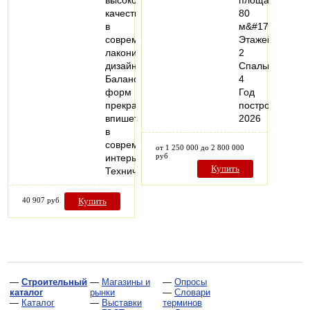
качества
80
в
м&#178;
современном
Этажей:
лаконичном
2
дизайне.
Спальни:
Баланс
4
форм
Год
прекрасно
постройки:
впишется
2026
в
современный
от 1 250 000 до 2 800 000
руб
интерьер.
Купить
Технические…
40 907 руб
Купить
—
Строительный
—
Магазины и
—
Опросы
каталог
рынки
—
Словари
—
Каталог
—
Выставки
терминов