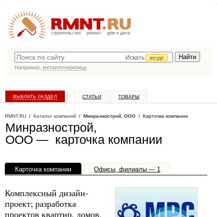
строительство
ремонт
дом и дача
Искать
везде
Например,
металлочерепица
ВЫБРАТЬ РАЗДЕЛ
СТАТЬИ
ТОВАРЫ
КАТАЛОГ КОМПАНИЙ
RMNT.RU
/
Каталог компаний
/
Минразнострой, ООО
/ Карточка компании
Минразнострой,
ООО — карточка компании
Карточка компании
Офисы, филиалы — 1
Комплексный дизайн-
проект; разработка
проектов квартир, домов,