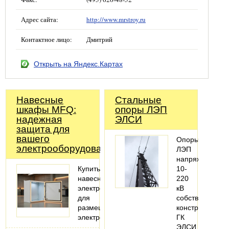
Адрес сайта:
http://www.mrstroy.ru
Контактное лицо:
Дмитрий
Открыть на Яндекс.Картах
Навесные
Стальные
шкафы MFQ:
опоры ЛЭП
надежная
ЭЛСИ
защита для
вашего
Опоры
электрооборудования
ЛЭП
напряжением
Купить
10-
навесной
220
электрошкаф
кВ
для
собственной
размещения
конструкции
электрооборудования
ГК
ЭЛСИ.