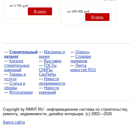
от 3 795 руб
Купить
от 100 000 руб
Купить
—
Строительный
—
Магазины и
—
Опросы
каталог
рынки
—
Словари
—
Каталог
—
Выставки
терминов
строительных
—
ГОСТы,
—
Лента
компаний
СНИПы,
новостей RSS
—
Товары и
СанПиНы
услуги
—
Новости
—
Статьи и
недвижимости
обзоры
—
Новости
—
Фотогалереи
компаний
Copyright by RMNT.RU - информационная система по
строительству,
ремонту, недвижимости, дизайну интерьера
. (c) 2002—2026
Карта сайта