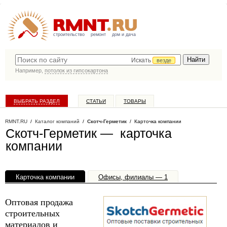
строительство
ремонт
дом и дача
Искать
везде
Например,
потолок из гипсокартона
ВЫБРАТЬ РАЗДЕЛ
СТАТЬИ
ТОВАРЫ
КАТАЛОГ КОМПАНИЙ
RMNT.RU
/
Каталог компаний
/
Скотч-Герметик
/ Карточка компании
Скотч-Герметик — карточка
компании
Карточка компании
Офисы, филиалы — 1
Оптовая продажа
строительных
материалов и