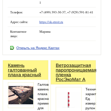
1
Телефон:
+7 (499) 393-30-37, +7 (929) 591-81-41
Адрес сайта:
https://sk-stroit.ru
Контактное
Марина
лицо:
Открыть на Яндекс.Картах
Камень
Ветрозащитная
галтованный
паропроницаемая
плаха красный
пленка
РосЭкоМат А
Галтованный
камень
Технические
плаха
характеристики
красная
Ед.
применяют
измер:
для
рулон