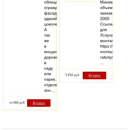
облицовки
Минимальный
ограждений,
объем
фасадов
заказа:
зданий,
2000
цоколей.
Ссылка
А
для
так
Услуги
же
монтажа:
в
https://vezuteplo
мощении
montazhnye-
дорожек
raboty/
в
…
саду
или
3 950 руб
Купить
парке,
отделке
зон…
от 660 руб
Купить