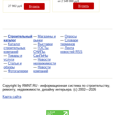
от 2 549 000 руб
Купить
27 902 руб
Купить
—
Строительный
—
Магазины и
—
Опросы
каталог
рынки
—
Словари
—
Каталог
—
Выставки
терминов
строительных
—
ГОСТы,
—
Лента
компаний
СНИПы,
новостей RSS
—
Товары и
СанПиНы
услуги
—
Новости
—
Статьи и
недвижимости
обзоры
—
Новости
—
Фотогалереи
компаний
Copyright by RMNT.RU - информационная система по
строительству,
ремонту, недвижимости, дизайну интерьера
. (c) 2002—2026
Карта сайта