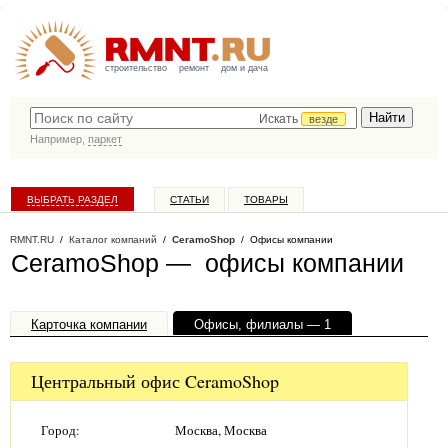
строительство
ремонт
дом и дача
Искать
везде
Например,
паркет
ВЫБРАТЬ РАЗДЕЛ
СТАТЬИ
ТОВАРЫ
КАТАЛОГ КОМПАНИЙ
RMNT.RU
/
Каталог компаний
/
CeramoShop
/ Офисы компании
CeramoShop — офисы компании
Карточка компании
Офисы, филиалы — 1
Центральный офис CeramoShop
Город:
Москва, Москва