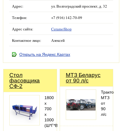
Адрес:
ул. Волгоградский проспект, д. 32
Телефон:
+7 (916) 142-70-09
Адрес сайта:
CeramoShop
Контактное лицо:
Алексей
Открыть на Яндекс.Картах
Cтол
МТЗ Беларус
фасовщика
от 90 л/с
СФ-2
Трактор
1800
МТЗ
х
от
700
90
х
л/с
1000
(Ш*Г*В)