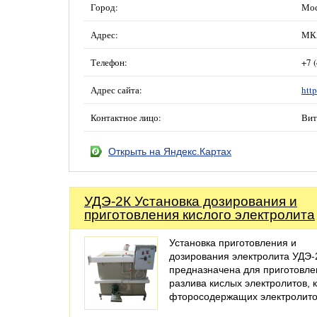
Город:
Мос
Адрес:
МКА
Телефон:
+7 
Адрес сайта:
http
Контактное лицо:
Вит
Открыть на Яндекс.Картах
УДЭ-2К Установка дозирования и
приготовления кислого электролита
Установка приготовления и
дозирования электролита УДЭ-
предназначена для приготовле
разлива кислых электролитов, 
фторосодержащих электролит