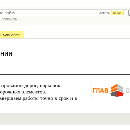
Искать
везде
р,
триммеры
ОГ КОМПАНИЙ
ании
ировании дорог, парковок,
дорожных элементов,
авершаем работы точно в срок и в