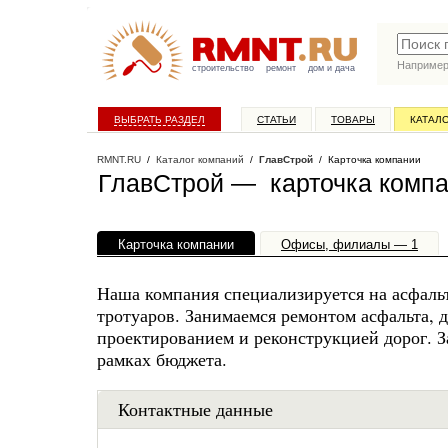
Наприме
строительство
ремонт
дом и дача
ВЫБРАТЬ РАЗДЕЛ
СТАТЬИ
ТОВАРЫ
КАТАЛ
RMNT.RU
/
Каталог компаний
/
ГлавСтрой
/ Карточка компании
ГлавСтрой — карточка комп
Карточка компании
Офисы, филиалы — 1
Наша компания специализируется на асфальт
тротуаров. Занимаемся ремонтом асфальта, 
проектированием и реконструкцией дорог. З
рамках бюджета.
Контактные данные