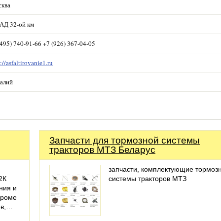
ква
Д 32-ой км
(495) 740-91-66 +7 (926) 367-04-05
://asfaltirovanie1.ru
алий
Запчасти для тормозной системы
тракторов МТЗ Беларус
запчасти, комплектующие тормоз
2К
системы тракторов МТЗ
ния и
кроме
ов,…