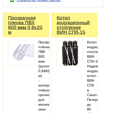
Открыть на Яндекс.Картах
Прозрачная
Котел
пленка ПВХ
индукционный
800 мкм 0,8х20
отопление
м
ВИН СПб-15
Прозрачная
Котел
плёнка
индукционный
ПВХ
отопление
800
ВИН
мкм
СПб-15.
(рулон
Надежный
0,8&#215;20
индукционный
м)
котел
-
ВИН
материал
СПб
повышенной
в
прочности
Санкт-
для
Петербурге
мягких
до
окон
80