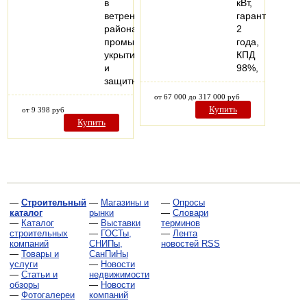
в
кВт,
ветреных
гарантия
районах,
2
промышленных
года,
укрытий
КПД
и
98%,
защитных…
от 67 000 до 317 000 руб
Купить
от 9 398 руб
Купить
—
Строительный
—
Магазины и
—
Опросы
каталог
рынки
—
Словари
—
Каталог
—
Выставки
терминов
строительных
—
ГОСТы,
—
Лента
компаний
СНИПы,
новостей RSS
—
Товары и
СанПиНы
услуги
—
Новости
—
Статьи и
недвижимости
обзоры
—
Новости
—
Фотогалереи
компаний