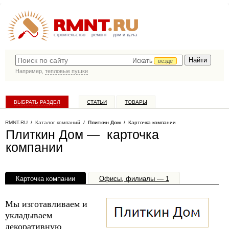
строительство
ремонт
дом и дача
Искать
везде
Например,
тепловые пушки
ВЫБРАТЬ РАЗДЕЛ
СТАТЬИ
ТОВАРЫ
КАТАЛОГ КОМПАНИЙ
RMNT.RU
/
Каталог компаний
/
Плиткин Дом
/ Карточка компании
Плиткин Дом — карточка
компании
Карточка компании
Офисы, филиалы — 1
Мы изготавливаем и
укладываем
декоративную