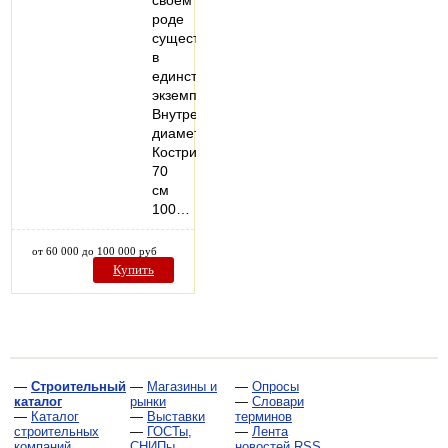
своём
роде
существует
в
единственном
экземпляре.
Внутренний
диаметр
Кострища:
70
см
100…
от 60 000 до 100 000 руб
Купить
—
Строительный
—
Магазины и
—
Опросы
каталог
рынки
—
Словари
—
Каталог
—
Выставки
терминов
строительных
—
ГОСТы,
—
Лента
компаний
СНИПы,
новостей RSS