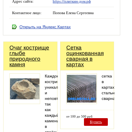
Адрес сайта:
https://плиткин-дом.рф
Контактное лицо:
Попова Елена Сергеевна
Открыть на Яндекс.Картах
Очаг кострище
Сетка
глыбе
оцинкованная
природного
сварная в
камня
картах
Каждое
сетка
кострище
в
уникально
картах
и
стальная
неповторимо
сварная
так
как
каждый
от 100 до 500 руб
камень
Купить
в