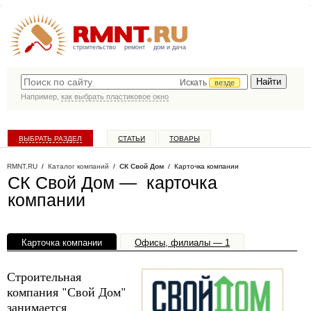
строительство
ремонт
дом и дача
Искать
везде
Например,
как выбрать пластиковое окно
ВЫБРАТЬ РАЗДЕЛ
СТАТЬИ
ТОВАРЫ
КАТАЛОГ КОМПАНИЙ
RMNT.RU
/
Каталог компаний
/
СК Свой Дом
/ Карточка компании
СК Свой Дом — карточка
компании
Карточка компании
Офисы, филиалы — 1
Строительная
компания "Свой Дом"
занимается