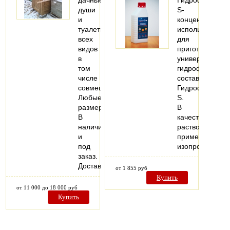
дачные
ГидрофобNeo-
души
S-
и
концентрат
туалеты
используется
всех
для
видов
приготовления
в
универсальног
том
гидрофобизир
числе
состава
совмещенные.
ГидрофобNeo-
Любые
S.
размеры.
В
В
качестве
наличии
растворителя
и
применяется
под
изопропиловы
заказ.
Доставка.
от 1 855 руб
Купить
от 11 000 до 18 000 руб
Купить