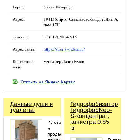
Город:
Санкт-Петербург
Адрес:
194156, пр-кт Светлановский, д. 2, Лит. А,
пом. 17Н
Телефон:
+7 (812) 200-42-15
Адрес сайта:
https://stroi-svoidom.ru/
Контактное
менеджер Данил Белов
лицо:
Открыть на Яндекс.Картах
Дачные души и
Гидрофобизатор
туалеты.
ГидрофобNeo-
S-концентрат,
канистра 0,85
Изготавливаем
кг
и
продаем