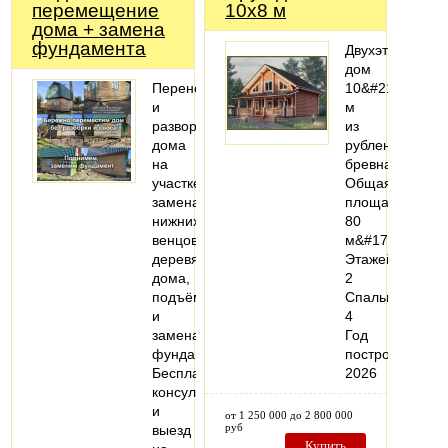
перемещение
10x8 м
дома + замена
фундамента
Двухэтажный
дом
Перенос
10&#215;8
и
м
разворот
из
дома
рубленого
на
бревна
участке,
Общая
замена
площадь:
нижних
80
венцов
м&#178;
деревянного
Этажей:
дома,
2
подъём
Спальни:
и
4
замена
Год
фундамента.
постройки:
Бесплатная
2026
консультация
и
от 1 250 000 до 2 800 000
руб
выезд
Купить