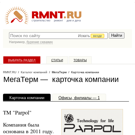
строительство
ремонт
дом и дача
Искать
везде
Например,
бурение скважин
ВЫБРАТЬ РАЗДЕЛ
СТАТЬИ
ТОВАРЫ
КАТАЛОГ КОМПАНИЙ
RMNT.RU
/
Каталог компаний
/
МегаТерм
/ Карточка компании
МегаТерм — карточка компании
Карточка компании
Офисы, филиалы — 1
TM "Parpol"
Компания была
основана в 2011 году.