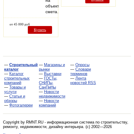
на
объект,
смета…
от 45 000 руб
Купить
—
Строительный
—
Магазины и
—
Опросы
каталог
рынки
—
Словари
—
Каталог
—
Выставки
терминов
строительных
—
ГОСТы,
—
Лента
компаний
СНИПы,
новостей RSS
—
Товары и
СанПиНы
услуги
—
Новости
—
Статьи и
недвижимости
обзоры
—
Новости
—
Фотогалереи
компаний
Copyright by RMNT.RU - информационная система по
строительству,
ремонту, недвижимости, дизайну интерьера
. (c) 2002—2026