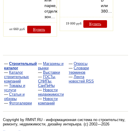
или
В
парке,
или
отделке
380…
зон…
19 000 руб
Купить
от 660 руб
Купить
—
Строительный
—
Магазины и
—
Опросы
каталог
рынки
—
Словари
—
Каталог
—
Выставки
терминов
строительных
—
ГОСТы,
—
Лента
компаний
СНИПы,
новостей RSS
—
Товары и
СанПиНы
услуги
—
Новости
—
Статьи и
недвижимости
обзоры
—
Новости
—
Фотогалереи
компаний
Copyright by RMNT.RU - информационная система по
строительству,
ремонту, недвижимости, дизайну интерьера
. (c) 2002—2026