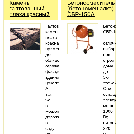
Камень
Бетоносмеситель
галтованный
(бетономешалка)
плаха красный
СБР-150А
Галтованный
Бетономешалк
камень
СБР-150А
плаха
-
красная
отличный
применяют
выбор
для
при
облицовки
строительстве
ограждений,
дома
фасадов
до
зданий,
3-х
цоколей.
этажей.
А
Они
так
оснащаются
же
электродвигат
в
мощностью
мощении
1000
дорожек
Вт,
в
питанием
саду
220