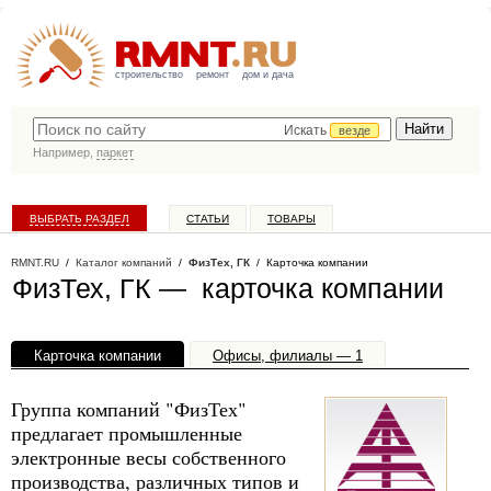
строительство
ремонт
дом и дача
Искать
везде
Например,
паркет
ВЫБРАТЬ РАЗДЕЛ
СТАТЬИ
ТОВАРЫ
КАТАЛОГ КОМПАНИЙ
RMNT.RU
/
Каталог компаний
/
ФизТех, ГК
/ Карточка компании
ФизТех, ГК — карточка компании
Карточка компании
Офисы, филиалы — 1
Группа компаний "ФизТех"
предлагает промышленные
электронные весы собственного
производства, различных типов и