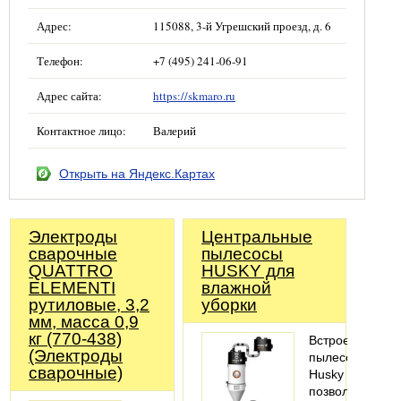
Адрес:
115088, 3-й Угрешский проезд, д. 6
Телефон:
+7 (495) 241-06-91
Адрес сайта:
https://skmaro.ru
Контактное лицо:
Валерий
Открыть на Яндекс.Картах
Электроды
Центральные
сварочные
пылесосы
QUATTRO
HUSKY для
ELEMENTI
влажной
рутиловые, 3,2
уборки
мм, масса 0,9
кг (770-438)
Встроенные
(Электроды
пылесосы
сварочные)
Husky
позволяют