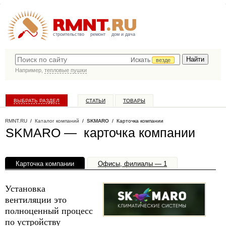
строительство
ремонт
дом и дача
Искать
везде
Например,
тепловые пушки
ВЫБРАТЬ РАЗДЕЛ
СТАТЬИ
ТОВАРЫ
КАТАЛОГ КОМПАНИЙ
RMNT.RU
/
Каталог компаний
/
SKMARO
/ Карточка компании
SKMARO — карточка компании
Карточка компании
Офисы, филиалы — 1
Установка
вентиляции это
полноценный процесс
по устройству