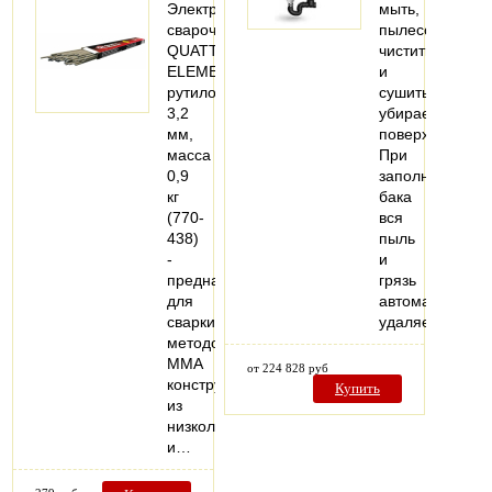
Электроды
мыть,
сварочные
пылесосить,
QUATTRO
чистить
ELEMENTI
и
рутиловые,
сушить
3,2
убираемые
мм,
поверхности.
масса
При
0,9
заполнении
кг
бака
(770-
вся
438)
пыль
-
и
предназначен
грязь
для
автоматически
сварки
удаляется…
методом
MMA
от 224 828 руб
конструкций
Купить
из
низколегированных
и…