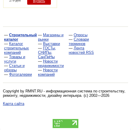
279 руб
Купить
—
Строительный
—
Магазины и
—
Опросы
каталог
рынки
—
Словари
—
Каталог
—
Выставки
терминов
строительных
—
ГОСТы,
—
Лента
компаний
СНИПы,
новостей RSS
—
Товары и
СанПиНы
услуги
—
Новости
—
Статьи и
недвижимости
обзоры
—
Новости
—
Фотогалереи
компаний
Copyright by RMNT.RU - информационная система по
строительству,
ремонту, недвижимости, дизайну интерьера
. (c) 2002—2026
Карта сайта