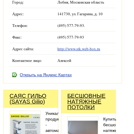
Город:
Лобня, Московская область
Адрес:
141730, ул. Гагарина, д. 10
Телефон:
(495) 577-79-93.
Факс:
(495) 577-79-93
Адрес сайта:
http://www.stk.web-box.ru
Контактное лицо:
Алексей
Открыть на Яндекс.Картах
САЯС ГИЛЬО
БЕСШОВНЫЕ
(SAYAS Gilio)
НАТЯЖНЫЕ
ПОТОЛКИ
Уникальный
продукт
Купить
-
бесшовные
автоматическое
натяжные