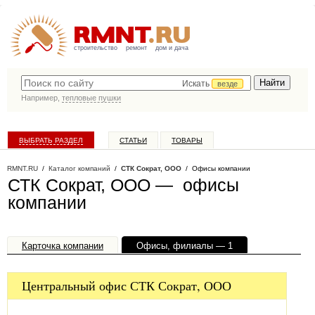
строительство
ремонт
дом и дача
Искать
везде
Например,
тепловые пушки
ВЫБРАТЬ РАЗДЕЛ
СТАТЬИ
ТОВАРЫ
КАТАЛОГ КОМПАНИЙ
RMNT.RU
/
Каталог компаний
/
СТК Сократ, ООО
/ Офисы компании
СТК Сократ, ООО — офисы
компании
Карточка компании
Офисы, филиалы — 1
Центральный офис СТК Сократ, ООО