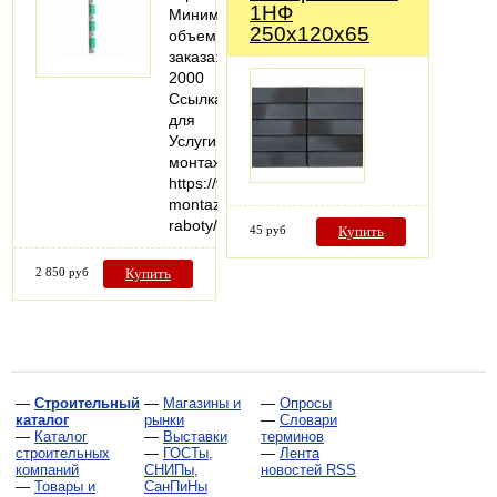
1НФ
Минимальный
250х120х65
объем
заказа:
2000
Ссылка
для
Услуги
монтажа:
https://vezuteplo.ru/stroitelno-
montazhnye-
raboty/
45 руб
Купить
2 850 руб
Купить
—
Строительный
—
Магазины и
—
Опросы
каталог
рынки
—
Словари
—
Каталог
—
Выставки
терминов
строительных
—
ГОСТы,
—
Лента
компаний
СНИПы,
новостей RSS
—
Товары и
СанПиНы