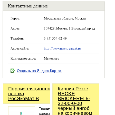
Контактные данные
Город:
Московская область, Москва
Адрес:
109428, Москва, 1 Вязовский пр-зд
Телефон:
(495) 554-62-49
Адрес сайта:
http://www.macrogarant.ru
Контактное лицо:
Менеджер
Открыть на Яндекс.Картах
Пароизоляционная
Кирпич Рекке
пленка
RECKE
РосЭкоМат B
BRICKEREI 5-
32-00-0-00
чёрный ангоб
Технические
на коричневом
характеристики