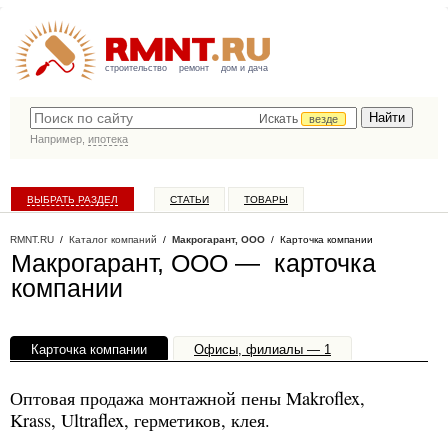
строительство
ремонт
дом и дача
Искать
везде
Например,
ипотека
ВЫБРАТЬ РАЗДЕЛ
СТАТЬИ
ТОВАРЫ
КАТАЛОГ КОМПАНИЙ
RMNT.RU
/
Каталог компаний
/
Макрогарант, ООО
/ Карточка компании
Макрогарант, ООО — карточка
компании
Карточка компании
Офисы, филиалы — 1
Оптовая продажа монтажной пены Makroflex,
Krass, Ultraflex, герметиков, клея.