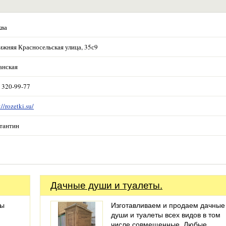
ва
Нижняя Красносельская улица, 35с9
анская
) 320-99-77
://rozetki.su/
тантин
Дачные души и туалеты.
ры
Изготавливаем и продаем дачные
души и туалеты всех видов в том
числе совмещенные. Любые