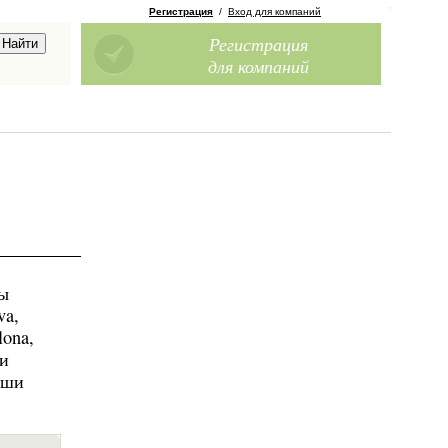
Регистрация
/
Вход для компаний
Регистрация
для компаний
вы
va,
lona,
 и
аши