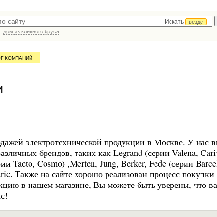
Искать
везде
р,
дом из клееного бруса
ОГ КОМПАНИЙ
и
одажей электротехнической продукции в Москве. У нас 
зличных брендов, таких как Legrand (серии Valena, Cari
ерии Tacto, Cosmo) ,Merten, Jung, Berker, Fede (серии Barce
lectric. Также на сайте хорошо реализован процесс покупки
кцию в нашем магазине, Вы можете быть уверены, что в
с!