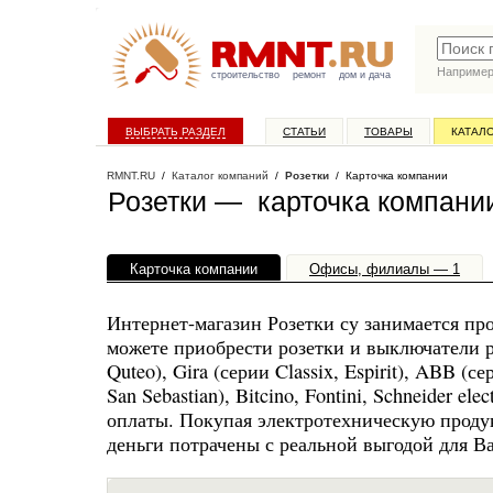
Наприме
строительство
ремонт
дом и дача
ВЫБРАТЬ РАЗДЕЛ
СТАТЬИ
ТОВАРЫ
КАТАЛ
RMNT.RU
/
Каталог компаний
/
Розетки
/ Карточка компании
Розетки — карточка компани
Карточка компании
Офисы, филиалы — 1
Интернет-магазин Розетки су занимается пр
можете приобрести розетки и выключатели ра
Quteo), Gira (серии Classix, Espirit), ABB (с
San Sebastian), Bitcino, Fontini, Schneider e
оплаты. Покупая электротехническую проду
деньги потрачены с реальной выгодой для Ва