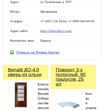
Адрес:
ул. Талсинская, д. 59/5
Метро:
Щелковская
Телефон:
+7 (495) 128-28-64, +7 (909) 660-69-69
Адрес сайта:
https://diler.abri-s.com/
Контактное лицо:
Кирилл
Открыть на Яндекс.Картах
Benatti ДО-4.0
Поворот 3-х
дверь из ольхи
полосный, 90
градусов, 25
шт
Классическая
линейка
Benatti
Кол-
Отборный
во
лиственный
в
массив
упаковке: