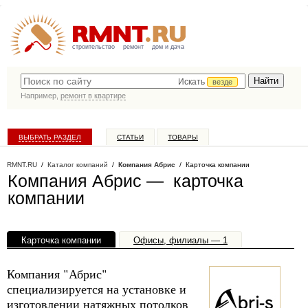
строительство
ремонт
дом и дача
Искать
везде
Например,
ремонт в квартире
ВЫБРАТЬ РАЗДЕЛ
СТАТЬИ
ТОВАРЫ
КАТАЛОГ КОМПАНИЙ
RMNT.RU
/
Каталог компаний
/
Компания Абрис
/ Карточка компании
Компания Абрис — карточка
компании
Карточка компании
Офисы, филиалы — 1
Компания "Абрис"
специализируется на установке и
изготовлении натяжных потолков