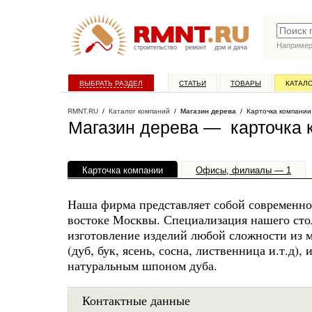
Наприме
строительство
ремонт
дом и дача
ВЫБРАТЬ РАЗДЕЛ
СТАТЬИ
ТОВАРЫ
КАТАЛ
RMNT.RU
/
Каталог компаний
/
Магазин дерева
/ Карточка компании
Магазин дерева — карточка 
Карточка компании
Офисы, филиалы — 1
Наша фирма представляет собой современно
востоке Москвы. Специализация нашего стол
изготовление изделий любой сложности из 
(дуб, бук, ясень, сосна, лиственница и.т.д
натуральным шпоном дуба.
Контактные данные