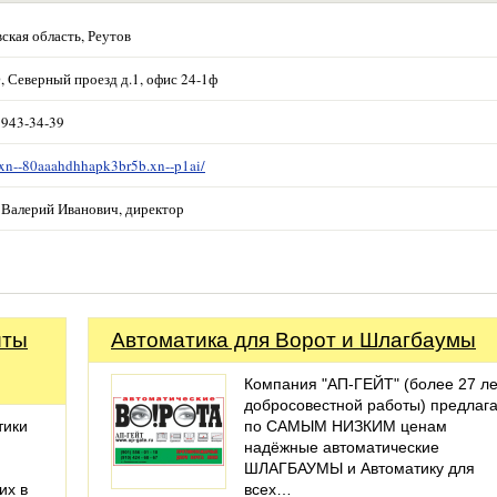
ская область, Реутов
, Северный проезд д.1, офис 24-1ф
 943-34-39
/xn--80aaahdhhapk3br5b.xn--p1ai/
 Валерий Иванович, директор
иты
Автоматика для Ворот и Шлагбаумы
Компания "АП-ГЕЙТ" (более 27 ле
добросовестной работы) предлаг
тики
по САМЫМ НИЗКИМ ценам
надёжные автоматические
ШЛАГБАУМЫ и Автоматику для
их в
всех…