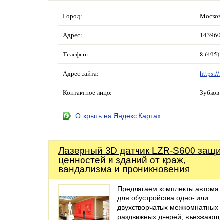
Город:
Москов
Адрес:
143960
Телефон:
8 (495)
Адрес сайта:
https:/
Контактное лицо:
Зубков
Открыть на Яндекс.Картах
Лазерный 3D датчик LZR-S600 защ
ценностей и зданий от краж,
вандализма и проникновения
Предлагаем комплекты автома
для обустройства одно- или
двухстворчатых межкомнатных
раздвижных дверей, въезжающ