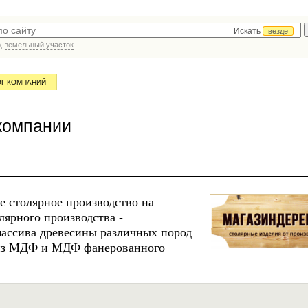
Искать
везде
р,
земельный участок
ОГ КОМПАНИЙ
компании
е столярное производство на
ярного производства -
массива древесины различных пород
), из МДФ и МДФ фанерованного