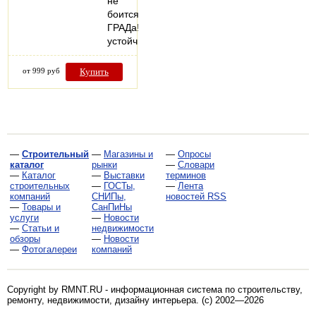
не
боится
ГРАДа!
устойчив…
от 999 руб
Купить
—
Строительный
—
Магазины и
—
Опросы
каталог
рынки
—
Словари
—
Каталог
—
Выставки
терминов
строительных
—
ГОСТы,
—
Лента
компаний
СНИПы,
новостей RSS
—
Товары и
СанПиНы
услуги
—
Новости
—
Статьи и
недвижимости
обзоры
—
Новости
—
Фотогалереи
компаний
Copyright by RMNT.RU - информационная система по
строительству,
ремонту, недвижимости, дизайну интерьера
. (c) 2002—2026