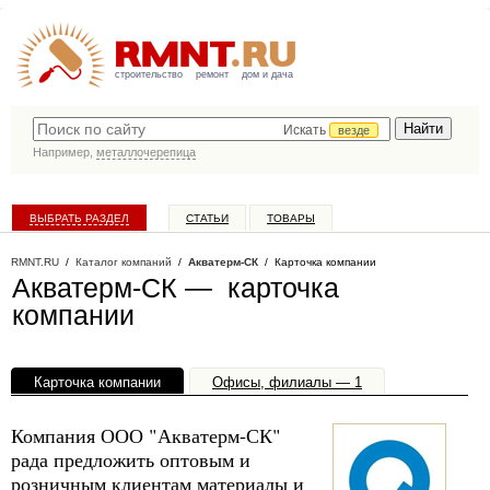
строительство
ремонт
дом и дача
Искать
везде
Например,
металлочерепица
ВЫБРАТЬ РАЗДЕЛ
СТАТЬИ
ТОВАРЫ
КАТАЛОГ КОМПАНИЙ
RMNT.RU
/
Каталог компаний
/
Акватерм-СК
/ Карточка компании
Акватерм-СК — карточка
компании
Карточка компании
Офисы, филиалы — 1
Компания ООО "Акватерм-СК"
рада предложить оптовым и
розничным клиентам материалы и